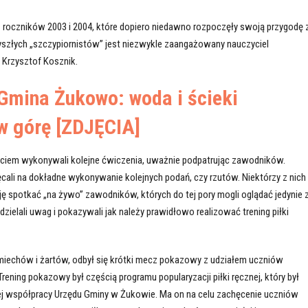
z roczników 2003 i 2004, które dopiero niedawno rozpoczęły swoją przygodę 
zyszłych „szczypiornistów” jest niezwykle zaangażowany nauczyciel
Krzysztof Kosznik.
Gmina Żukowo: woda i ścieki
w górę [ZDJĘCIA]
ęciem wykonywali kolejne ćwiczenia, uważnie podpatrując zawodników.
ali na dokładne wykonywanie kolejnych podań, czy rzutów. Niektórzy z nich
ję spotkać „na żywo” zawodników, których do tej pory mogli oglądać jedynie 
udzielali uwag i pokazywali jak należy prawidłowo realizować trening piłki
miechów i żartów, odbył się krótki mecz pokazowy z udziałem uczniów
rening pokazowy był częścią programu popularyzacji piłki ręcznej, który był
iej współpracy Urzędu Gminy w Żukowie. Ma on na celu zachęcenie uczniów