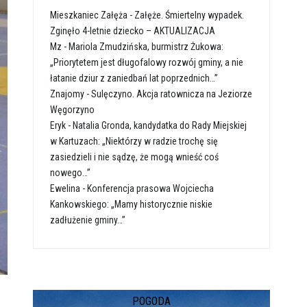
Mieszkaniec Załęża
-
Załęże. Śmiertelny wypadek.
Zginęło 4-letnie dziecko – AKTUALIZACJA
Mz
-
Mariola Zmudzińska, burmistrz Żukowa:
„Priorytetem jest długofalowy rozwój gminy, a nie
łatanie dziur z zaniedbań lat poprzednich…”
Znajomy
-
Sulęczyno. Akcja ratownicza na Jeziorze
Węgorzyno
Eryk
-
Natalia Gronda, kandydatka do Rady Miejskiej
w Kartuzach: „Niektórzy w radzie trochę się
zasiedzieli i nie sądzę, że mogą wnieść coś
nowego…”
Ewelina
-
Konferencja prasowa Wojciecha
Kankowskiego: „Mamy historycznie niskie
zadłużenie gminy…”
POGODA