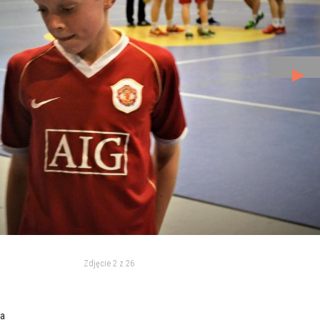
►
Zdjęcie 2 z 26
ka