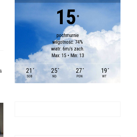
15
°
pochmurnie
wilgotność: 74%
wiatr: 6m/s zach.
Max: 15 • Min: 13
21
25
27
19
°
°
°
°
i
SOB
ND
PON
WT