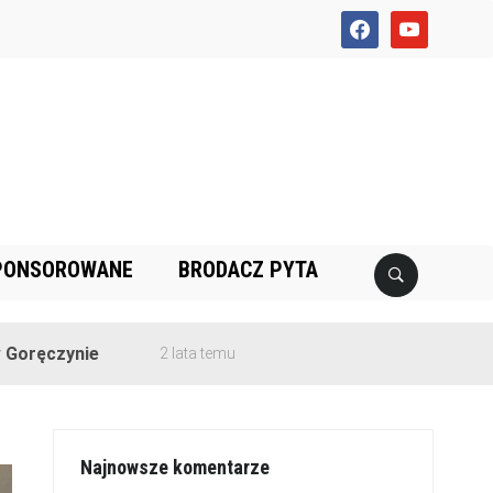
facebook
youtube
PONSOROWANE
BRODACZ PYTA
e
2 lata temu
Najnowsze komentarze