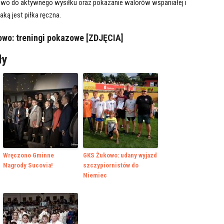
owo do aktywnego wysiłku oraz pokazanie walorów wspaniałej i
ką jest piłka ręczna.
wo: treningi pokazowe [ZDJĘCIA]
ły
Wręczono Gminne
GKS Żukowo: udany wyjazd
Nagrody Sucovia!
szczypiornistów do
Niemiec