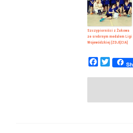
Szczypiorniści z Żukowa
ze srebrnym medalem Ligi
Wojewódzkiej [ZDJĘCIA]
Faceboo
Twitte
Sh