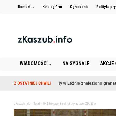
Kontakt
Katalog firm
Ogłoszenia
Polityka pr
WIADOMOŚCI
NA SYGNALE
AKCJE
Na terenie szkoły w Leźnie znaleziono granat!
Z OSTATNIEJ CHWILI
2 la
zKaszub.info
>
Sport
>
GKS Żukowo: treningi pokazowe [ZDJĘCIA]