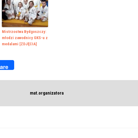
Mistrzostwa Bydgoszczy:
młodzi zawodnicy GKS-u z
medalami [ZDJĘCIA]
k
r
are
mat.organizatora