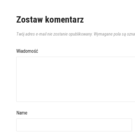
Zostaw komentarz
Twój adres e-mail nie zostanie opublikowany.
Wymagane pola są ozn
Wiadomość
Name