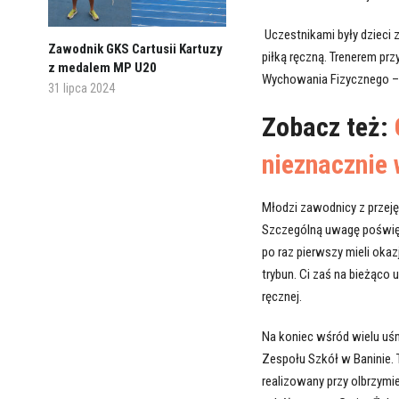
Uczestnikami były dzieci 
Zawodnik GKS Cartusii Kartuzy
piłką ręczną. Trenerem pr
z medalem MP U20
Wychowania Fizycznego – 
31 lipca 2024
Zobacz też:
nieznacznie 
Młodzi zawodnicy z przej
Szczególną uwagę poświęc
po raz pierwszy mieli okaz
trybun. Ci zaś na bieżąco 
ręcznej.
Na koniec wśród wielu uś
Zespołu Szkół w Baninie. T
realizowany przy olbrzym