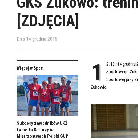
GKS Żukowo: treni
[ZDJĘCIA]
Dnia
14 grudnia 2016
1
2 ,13 i 14 grudni
Więcej w Sport:
Sportowego Żukow
Sportowej przy Z
Żukowie.
Sukcesy zawodników UKŻ
Lamelka Kartuzy na
Mistrzostwach Polski SUP