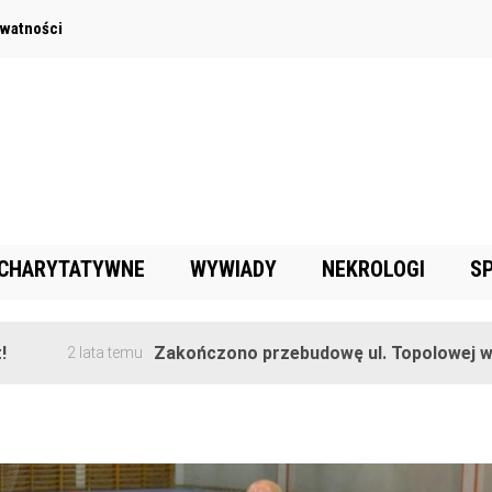
ywatności
 CHARYTATYWNE
WYWIADY
NEKROLOGI
S
Zakończono przebudowę ul. Topolowej w Goręczyni
ta temu