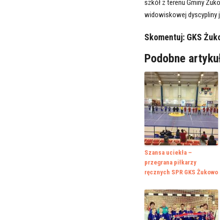
szkół z terenu Gminy Żuk
widowiskowej dyscypliny ja
Skomentuj:
GKS Żuko
Podobne artyku
Szansa uciekła –
przegrana piłkarzy
ręcznych SPR GKS Żukowo