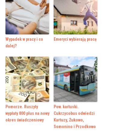
Wypadek w pracy i co
Emeryci wybierają pracę
dalej?
Pomorze. Ruszyły
Pow. kartuski.
wypłaty 800 plus na nowy
Cukrzycobus odwiedzi
okres świadczeniowy
Kartuzy, Żukowo,
Somonino i Przodkowo