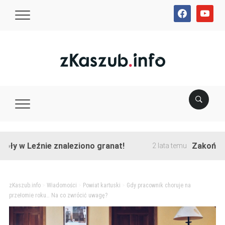
facebook
youtube
 Leźnie znaleziono granat!
Zakończono prz
2 lata temu
zKaszub.info
>
Wiadomości
>
Powiat kartuski
>
Gdy pracownik choruje na
przełomie roku… Na co zwrócić uwagę?