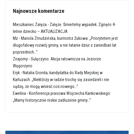
Najnowsze komentarze
Mieszkaniec Załęża
-
Załęże. Śmiertelny wypadek. Zginęło 4-
letnie dziecko – AKTUALIZACJA
Mz
-
Mariola Zmudzińska, burmistrz Żukowa: „Priorytetem jest
długofalowy rozwój gminy, a nie łatanie dziur z zaniedbań lat
poprzednich…”
Znajomy
-
Sulęczyno. Akcja ratownicza na Jeziorze
Węgorzyno
Eryk
-
Natalia Gronda, kandydatka do Rady Miejskiej w
Kartuzach: „Niektórzy w radzie trochę się zasiedzieli i nie
sądzę, że mogą wnieść coś nowego…”
Ewelina
-
Konferencja prasowa Wojciecha Kankowskiego:
„Mamy historycznie niskie zadłużenie gminy…”