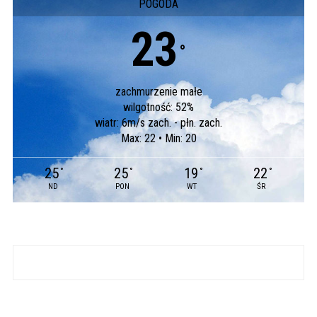
POGODA
23
°
zachmurzenie małe
wilgotność: 52%
wiatr: 6m/s zach. - płn. zach.
Max: 22 • Min: 20
25
25
19
22
°
°
°
°
ND
PON
WT
ŚR