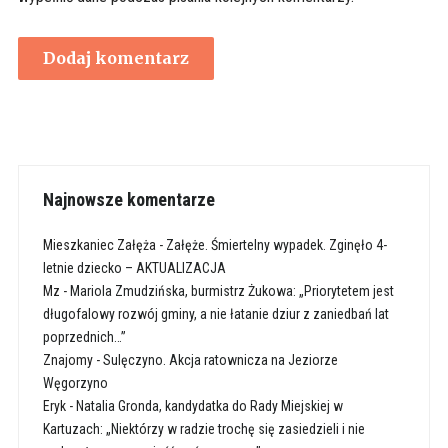
Najnowsze komentarze
Mieszkaniec Załęża
-
Załęże. Śmiertelny wypadek. Zginęło 4-
letnie dziecko – AKTUALIZACJA
Mz
-
Mariola Zmudzińska, burmistrz Żukowa: „Priorytetem jest
długofalowy rozwój gminy, a nie łatanie dziur z zaniedbań lat
poprzednich…”
Znajomy
-
Sulęczyno. Akcja ratownicza na Jeziorze
Węgorzyno
Eryk
-
Natalia Gronda, kandydatka do Rady Miejskiej w
Kartuzach: „Niektórzy w radzie trochę się zasiedzieli i nie