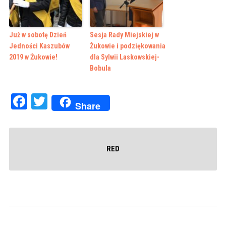
Już w sobotę Dzień
Sesja Rady Miejskiej w
Jedności Kaszubów
Żukowie i podziękowania
2019 w Żukowie!
dla Sylwii Laskowskiej-
Bobula
Facebook
Twitter
Share
RED