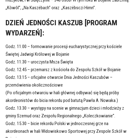
muzyków, i w Sulęczynie – 346 osób! W tym roku w Bojanie zabrzmią:
„Kòwôl”, „Na Kaszëbach” oraz „Kaszëbsczi Himn”.
DZIEŃ JEDNOŚCI KASZUB [PROGRAM
WYDARZEŃ]:
Godz. 11.00 – formowanie procesji eucharystycznej przy kościele
Świętej Jadwigi Królowej w Bojanie
Godz. 11.30 – uroczysta Msza Święta
Godz. 12.45 – przemarsz z kościoła do Zespołu Szkół w Bojanie
Godz. 13.15 – oficjalne otwarcie Dnia Jedności Kaszubów –
przemówienia okolicznościowe
(Po oficjalnym otwarciu w hali głównej odbywać się będą próby
akordeonistów do bicia rekordu pod batutą Pawła A. Nowaka.)
Godz. 13.30 – występy na scenie w gimnazjum dzieci i młodzieży z
gminy Szemud oraz Zespołu Regionalnego „Koleczkowianie”.
Godz. 15.30 – bicie rekordu Polski w jednoczesnej grze na
akordeonach w hali Widowiskowo Sportowej przy Zespole Szkół w