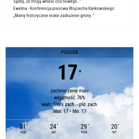
sądzę, że mogą wnieść coś nowego…”
Ewelina
-
Konferencja prasowa Wojciecha Kankowskiego:
„Mamy historycznie niskie zadłużenie gminy…”
POGODA
17
°
zachmurzenie małe
wilgotność: 76%
wiatr: 5m/s zach. - płd. zach.
Max: 17 • Min: 17
21
24
29
20
°
°
°
°
SOB
ND
PON
WT