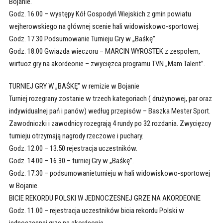
Bojanie.
Godz. 16.00 – występy Kół Gospodyń Wiejskich z gmin powiatu
wejherowskiego na głównej scenie hali widowiskowo-sportowej.
Godz. 17.30 Podsumowanie Turnieju Gry w „Baśkę”.
Godz. 18.00 Gwiazda wieczoru – MARCIN WYROSTEK z zespołem,
wirtuoz gry na akordeonie – zwycięzca programu TVN „Mam Talent”.
TURNIEJ GRY W „BAŚKĘ” w remizie w Bojanie
Turniej rozegrany zostanie w trzech kategoriach ( drużynowej, par oraz
indywidualnej pań i panów) według przepisów – Baszka Mester Sport.
Zawodniczki i zawodnicy rozegrają 4 rundy po 32 rozdania. Zwycięzcy
turnieju otrzymają nagrody rzeczowe i puchary.
Godz. 12.00 – 13.50 rejestracja uczestników.
Godz. 14.00 – 16.30 – turniej Gry w „Baśkę”.
Godz. 17.30 – podsumowanieturnieju w hali widowiskowo-sportowej
w Bojanie.
BICIE REKORDU POLSKI W JEDNOCZESNEJ GRZE NA AKORDEONIE
Godz. 11.00 – rejestracja uczestników bicia rekordu Polski w