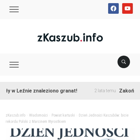
facebook
youtube
 Leźnie znaleziono granat!
Zakończono prz
2 lata temu
zKaszub.info
>
Wiadomości
>
Powiat kartuski
>
Dzień Jedności Kaszubów: bicie
rekordu Polski z Marcinem Wyrostkiem