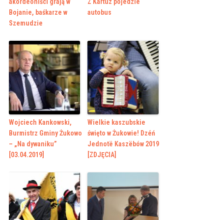
akordeoniści grają w
Z Kartuz pojedzie
Bojanie, baśkarze w
autobus
Szemudzie
Wojciech Kankowski,
Wielkie kaszubskie
Burmistrz Gminy Żukowo
święto w Żukowie! Dzéń
– „Na dywaniku”
Jednotë Kaszëbów 2019
[03.04.2019]
[ZDJĘCIA]