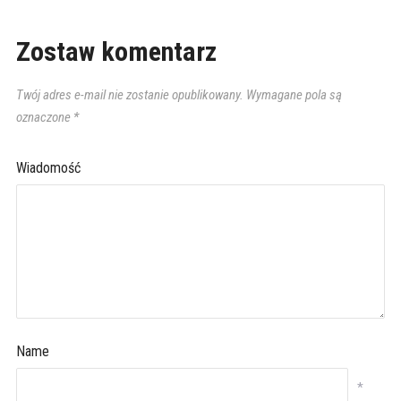
Zostaw komentarz
Twój adres e-mail nie zostanie opublikowany.
Wymagane pola są
oznaczone
*
Wiadomość
Name
*