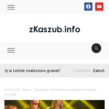
facebook
youtube
 Leźnie znaleziono granat!
Zakończono pr
2 lata temu
zKaszub.info
>
Kultura
>
„Dwa światy” dla Kartuskiego Hospicjum Domowego
[ZDJĘCIA]