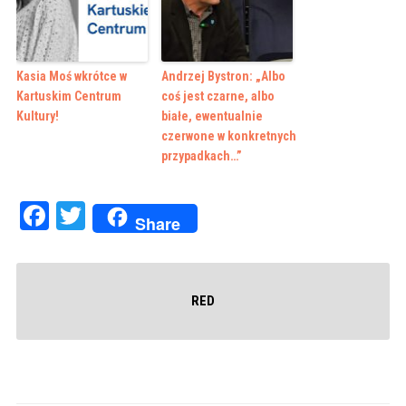
Kasia Moś wkrótce w
Andrzej Bystron: „Albo
Kartuskim Centrum
coś jest czarne, albo
Kultury!
białe, ewentualnie
czerwone w konkretnych
przypadkach…”
Facebook
Twitter
Share
RED