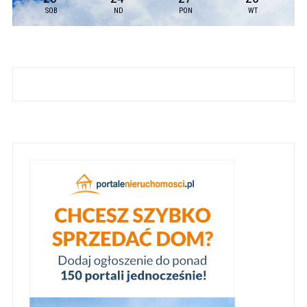
SOB
ND
PON
WT