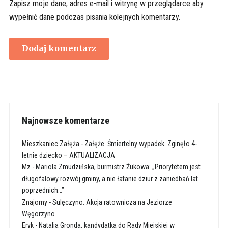
Zapisz moje dane, adres e-mail i witrynę w przeglądarce aby
wypełnić dane podczas pisania kolejnych komentarzy.
Najnowsze komentarze
Mieszkaniec Załęża
-
Załęże. Śmiertelny wypadek. Zginęło 4-
letnie dziecko – AKTUALIZACJA
Mz
-
Mariola Zmudzińska, burmistrz Żukowa: „Priorytetem jest
długofalowy rozwój gminy, a nie łatanie dziur z zaniedbań lat
poprzednich…”
Znajomy
-
Sulęczyno. Akcja ratownicza na Jeziorze
Węgorzyno
Eryk
-
Natalia Gronda, kandydatka do Rady Miejskiej w