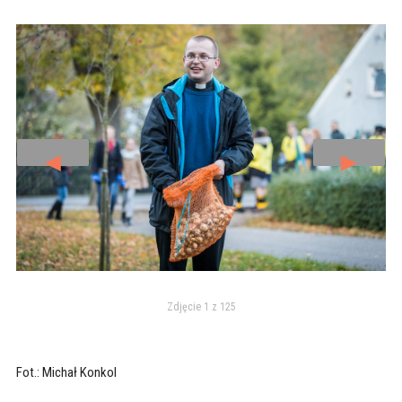
◄
►
Zdjęcie 1 z 125
Fot.: Michał Konkol