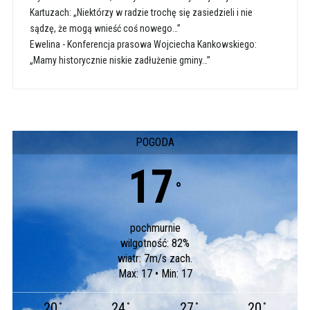
Kartuzach: „Niektórzy w radzie trochę się zasiedzieli i nie
sądzę, że mogą wnieść coś nowego…”
Ewelina
-
Konferencja prasowa Wojciecha Kankowskiego:
„Mamy historycznie niskie zadłużenie gminy…”
POGODA
17
°
pochmurnie
wilgotność: 82%
wiatr: 7m/s zach.
Max: 17 • Min: 17
20
24
27
20
°
°
°
°