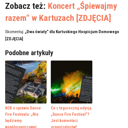
Zobacz też:
Koncert „Śpiewajmy
razem” w Kartuzach [ZDJĘCIA]
Skomentuj:
„Dwa światy” dla Kartuskiego Hospicjum Domowego
[ZDJĘCIA]
Podobne artykuły
KCK o sprawie Dance
Co z tegoroczną edycją
Fire Festivalu: „Nie
„Dance Fire Festival”?
będziemy
Jest komentarz
współorganizować
organizatorów!