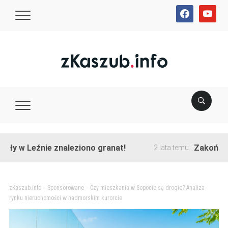
facebook
youtube
Leźnie znaleziono granat!
Zakończono prz
2 lata temu
zKaszub.info
>
Sponsorowane
>
Czy mieszkania w Sopocie są drogie? Analiza
rynku nieruchomości w nadmorskim kurorcie