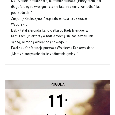
Mz
-
Mariola Zmudzińska, burmistrz Żukowa: „Priorytetem jest
długofalowy rozwój gminy, a nie łatanie dziur z zaniedbań lat
poprzednich…”
Znajomy
-
Sulęczyno. Akcja ratownicza na Jeziorze
Węgorzyno
Eryk
-
Natalia Gronda, kandydatka do Rady Miejskiej w
Kartuzach: „Niektórzy w radzie trochę się zasiedzieli i nie
sądzę, że mogą wnieść coś nowego…”
Ewelina
-
Konferencja prasowa Wojciecha Kankowskiego:
„Mamy historycznie niskie zadłużenie gminy…”
POGODA
11
°