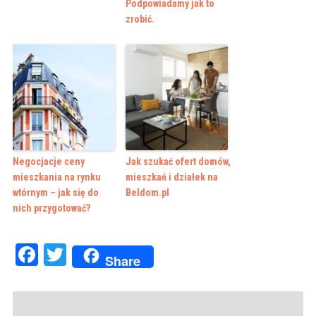
Podpowiadamy jak to
zrobić.
Negocjacje ceny
Jak szukać ofert domów,
mieszkania na rynku
mieszkań i działek na
wtórnym – jak się do
Beldom.pl
nich przygotować?
Facebook
Twitter
Share