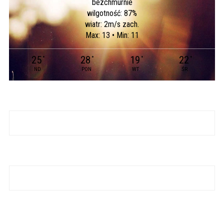
bezchmurnie
wilgotność: 87%
wiatr: 2m/s zach.
Max: 13 • Min: 11
25
28
19
22
°
°
°
°
ND
PON
WT
ŚR