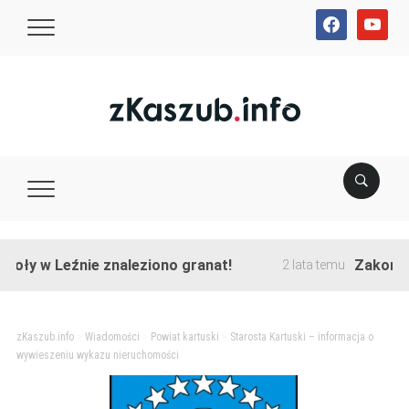
facebook
youtube
w Leźnie znaleziono granat!
Zakończono p
2 lata temu
zKaszub.info
>
Wiadomości
>
Powiat kartuski
>
Starosta Kartuski – informacja o
wywieszeniu wykazu nieruchomości