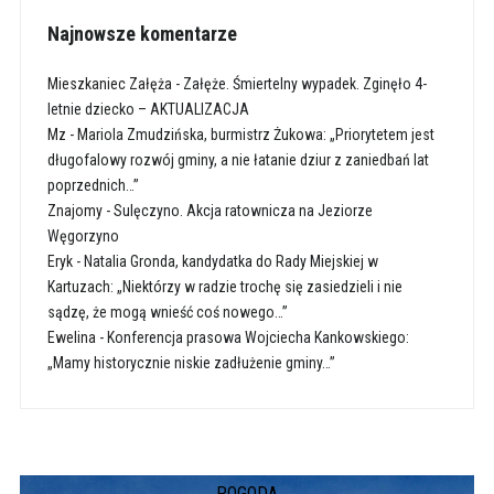
Najnowsze komentarze
Mieszkaniec Załęża
-
Załęże. Śmiertelny wypadek. Zginęło 4-
letnie dziecko – AKTUALIZACJA
Mz
-
Mariola Zmudzińska, burmistrz Żukowa: „Priorytetem jest
długofalowy rozwój gminy, a nie łatanie dziur z zaniedbań lat
poprzednich…”
Znajomy
-
Sulęczyno. Akcja ratownicza na Jeziorze
Węgorzyno
Eryk
-
Natalia Gronda, kandydatka do Rady Miejskiej w
Kartuzach: „Niektórzy w radzie trochę się zasiedzieli i nie
sądzę, że mogą wnieść coś nowego…”
Ewelina
-
Konferencja prasowa Wojciecha Kankowskiego:
„Mamy historycznie niskie zadłużenie gminy…”
POGODA