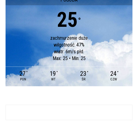
25
°
zachmurzenie duże
wilgotność: 47%
wiatr: 6m/s płd.
Max: 25 • Min: 25
27
19
23
24
°
°
°
°
PON
WT
ŚR
CZW