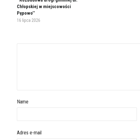
’’Rozbudowa drogi gminnej ul.
Chłopskiej w miejscowości
Pępowo’’
16 lipca 2026
Name
Adres e-mail