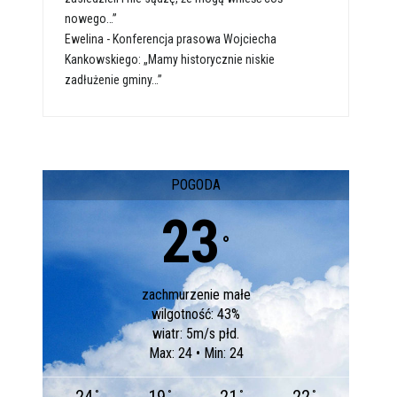
nowego…”
Ewelina
-
Konferencja prasowa Wojciecha
Kankowskiego: „Mamy historycznie niskie
zadłużenie gminy…”
POGODA
23
°
zachmurzenie małe
wilgotność: 43%
wiatr: 5m/s płd.
Max: 24 • Min: 24
°
°
°
°