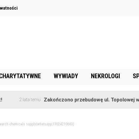
ywatności
 CHARYTATYWNE
WYWIADY
NEKROLOGI
S
Zakończono przebudowę ul. Topolowej w Goręc
2 lata temu
earch chemicals supply(whatsapp;13024210663)
>