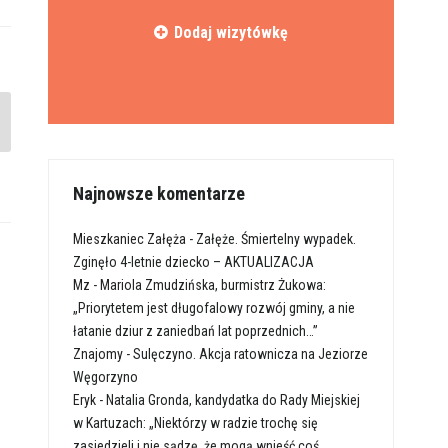
Dodaj wizytówkę
Najnowsze komentarze
Mieszkaniec Załęża
-
Załęże. Śmiertelny wypadek.
Zginęło 4-letnie dziecko – AKTUALIZACJA
Mz
-
Mariola Zmudzińska, burmistrz Żukowa:
„Priorytetem jest długofalowy rozwój gminy, a nie
łatanie dziur z zaniedbań lat poprzednich…”
Znajomy
-
Sulęczyno. Akcja ratownicza na Jeziorze
Węgorzyno
Eryk
-
Natalia Gronda, kandydatka do Rady Miejskiej
w Kartuzach: „Niektórzy w radzie trochę się
zasiedzieli i nie sądzę, że mogą wnieść coś