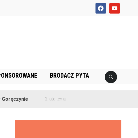
facebook
youtube
PONSOROWANE
BRODACZ PYTA
zynie
2 lata temu