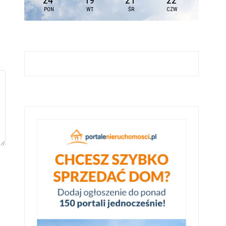
24
19
21
22
PON
WT
ŚR
CZW