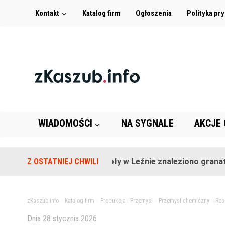
Kontakt
Katalog firm
Ogłoszenia
Polityka pr
WIADOMOŚCI
NA SYGNALE
AKCJE
Na terenie szkoły w Leźnie znaleziono granat!
Z OSTATNIEJ CHWILI
zKaszub.info
>
Katalog firm
>
Produkcja i Przemysł
>
Przemysł chemiczny
>
Res
Dnia
28 stycznia 2026