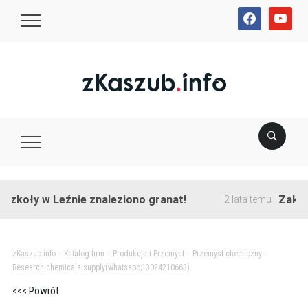
facebook
youtube
zkoły w Leźnie znaleziono granat!
Zakończ
2 lata temu
zKaszub.info
>
Katalog firm
>
Produkcja i Przemysł
>
Przemysł chemiczny
>
Research chemicals supply(whatsapp;13024210663)
<<< Powrót