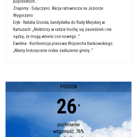
poprzednich…”
Znajomy
-
Sulęczyno. Akcja ratownicza na Jeziorze
Węgorzyno
Eryk
-
Natalia Gronda, kandydatka do Rady Miejskiej w
Kartuzach: „Niektórzy w radzie trochę się zasiedzieli i nie
sądzę, że mogą wnieść coś nowego…”
Ewelina
-
Konferencja prasowa Wojciecha Kankowskiego:
„Mamy historycznie niskie zadłużenie gminy…”
POGODA
26
°
pochmurnie
wilgotność: 76%