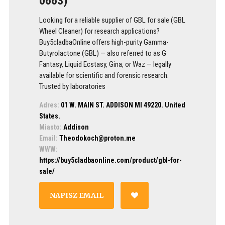
0663)
Looking for a reliable supplier of GBL for sale (GBL
Wheel Cleaner) for research applications?
Buy5cladbaOnline offers high-purity Gamma-
Butyrolactone (GBL) — also referred to as G
Fantasy, Liquid Ecstasy, Gina, or Waz — legally
available for scientific and forensic research.
Trusted by laboratories
Adres:
01 W. MAIN ST. ADDISON MI 49220. United
States.
Miasto:
Addison
Email:
Theodokoch@proton.me
WWW:
https://buy5cladbaonline.com/product/gbl-for-
sale/
NAPISZ EMAIL