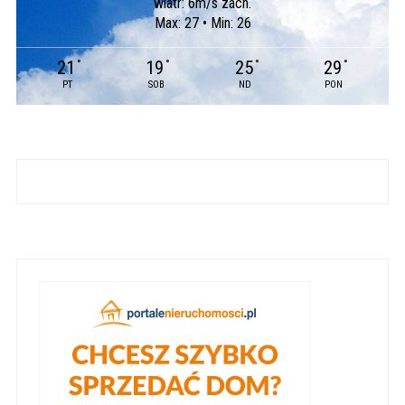
wiatr: 6m/s zach.
Max: 27 • Min: 26
21
19
25
29
°
°
°
°
PT
SOB
ND
PON