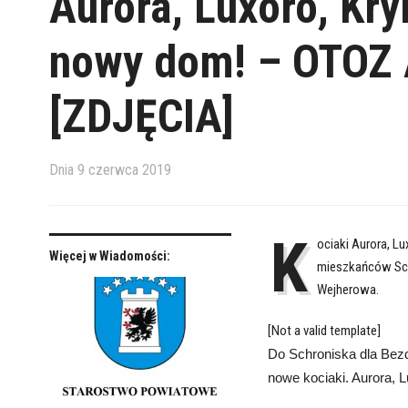
Aurora, Luxoro, Kry
nowy dom! – OTOZ 
[ZDJĘCIA]
Dnia
9 czerwca 2019
K
ociaki Aurora, L
Więcej w Wiadomości:
mieszkańców Sch
Wejherowa.
[Not a valid template]
Do Schroniska dla Bez
nowe kociaki. Aurora, 