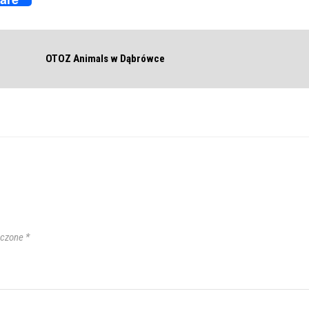
OTOZ Animals w Dąbrówce
aczone
*