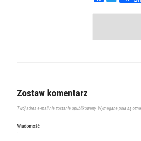
Zostaw komentarz
Twój adres e-mail nie zostanie opublikowany.
Wymagane pola są ozn
Wiadomość