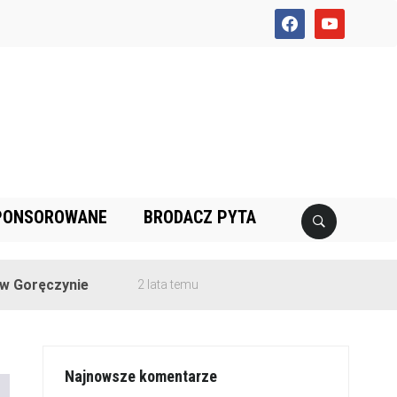
facebook
youtube
PONSOROWANE
BRODACZ PYTA
zynie
2 lata temu
Najnowsze komentarze