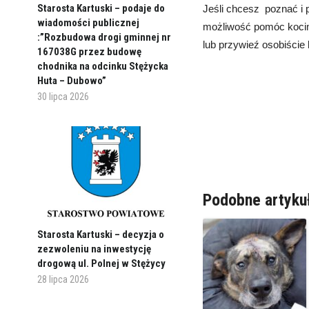
Starosta Kartuski – podaje do
Jeśli chcesz poznać i 
wiadomości publicznej
możliwość pomóc kocim
:”Rozbudowa drogi gminnej nr
lub przywieź osobiście
167038G przez budowę
chodnika na odcinku Stężycka
Huta – Dubowo”
30 lipca 2026
Podobne artyku
Starosta Kartuski – decyzja o
zezwoleniu na inwestycję
drogową ul. Polnej w Stężycy
28 lipca 2026