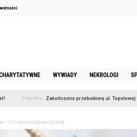
ywatności
 CHARYTATYWNE
WYWIADY
NEKROLOGI
S
Zakończono przebudowę ul. Topolowej w Goręc
2 lata temu
dom! – OTOZ Animals w Dąbrówce [ZDJĘCIA]