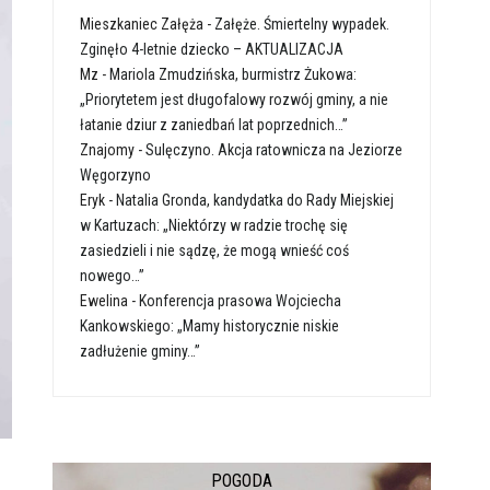
Mieszkaniec Załęża
-
Załęże. Śmiertelny wypadek.
Zginęło 4-letnie dziecko – AKTUALIZACJA
Mz
-
Mariola Zmudzińska, burmistrz Żukowa:
„Priorytetem jest długofalowy rozwój gminy, a nie
łatanie dziur z zaniedbań lat poprzednich…”
Znajomy
-
Sulęczyno. Akcja ratownicza na Jeziorze
Węgorzyno
Eryk
-
Natalia Gronda, kandydatka do Rady Miejskiej
w Kartuzach: „Niektórzy w radzie trochę się
zasiedzieli i nie sądzę, że mogą wnieść coś
nowego…”
Ewelina
-
Konferencja prasowa Wojciecha
Kankowskiego: „Mamy historycznie niskie
zadłużenie gminy…”
POGODA