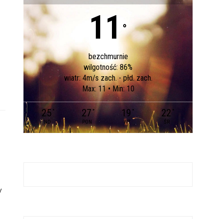
11
°
bezchmurnie
wilgotność: 86%
wiatr: 4m/s zach. - płd. zach.
Max: 11 • Min: 10
25
27
19
22
°
°
°
°
ND
PON
WT
ŚR
y