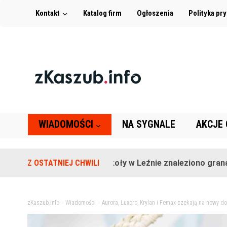
Kontakt
Katalog firm
Ogłoszenia
Polityka pr
WIADOMOŚCI
NA SYGNALE
AKCJE
Z OSTATNIEJ CHWILI
Na terenie szkoły w Leźnie znaleziono granat!
zKaszub.info
>
Wiadomości
>
Aurora, Luxoro, Krylan i Femax czekają na nowy 