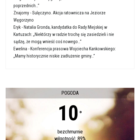
poprzednich…”
Znajomy
-
Sulęczyno. Akcja ratownicza na Jeziorze
Węgorzyno
Eryk
-
Natalia Gronda, kandydatka do Rady Miejskiej w
Kartuzach: „Niektórzy w radzie trochę się zasiedzieli i nie
sądzę, że mogą wnieść coś nowego…”
Ewelina
-
Konferencja prasowa Wojciecha Kankowskiego:
„Mamy historycznie niskie zadłużenie gminy…”
POGODA
10
°
bezchmurnie
wilgotność: 89%