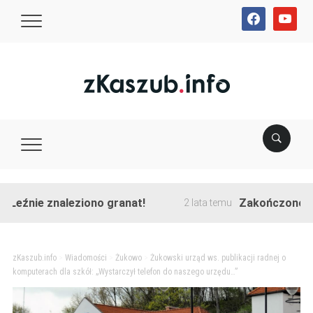
facebook
youtube
ie znaleziono granat!
Zakończono przebud
2 lata temu
zKaszub.info
>
Wiadomości
>
Żukowo
>
Żukowski urząd ws. publikacji radnej o
komputerach dla szkół: „Wystarczył telefon do naszego urzędu…”