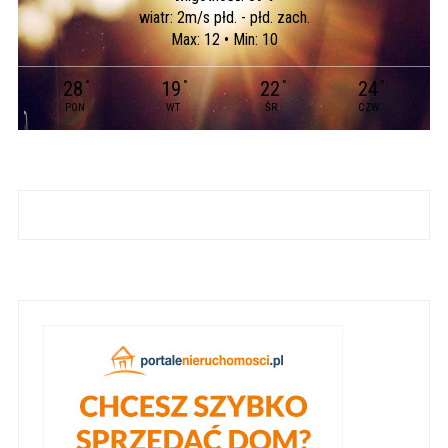
wiatr: 2m/s płd. - płd. zach.
Max: 12 • Min: 10
28
19
22
24
°
°
°
°
PON
WT
ŚR
CZW