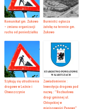
Komunikat gm. Żukowo
Burmistrz ogłasza
– zmiana organizacji
żałobę na terenie gm.
ruchu od poniedziałku
Żukowo
Szykują się utrudnienia
Zawiadomienie :
drogowe w Leźnie i
Inwestycja drogowa pod
Chwaszczynie
nazwą : ’’Rozbudowa
drogi gminnej ul.
Chłopskiej w
miejscowości Pępowo’’