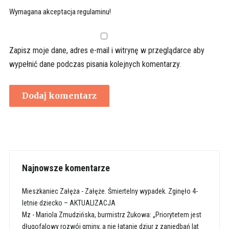
Wymagana akceptacja regulaminu!
Zapisz moje dane, adres e-mail i witrynę w przeglądarce aby
wypełnić dane podczas pisania kolejnych komentarzy.
Najnowsze komentarze
Mieszkaniec Załęża
-
Załęże. Śmiertelny wypadek. Zginęło 4-
letnie dziecko – AKTUALIZACJA
Mz
-
Mariola Zmudzińska, burmistrz Żukowa: „Priorytetem jest
długofalowy rozwój gminy, a nie łatanie dziur z zaniedbań lat