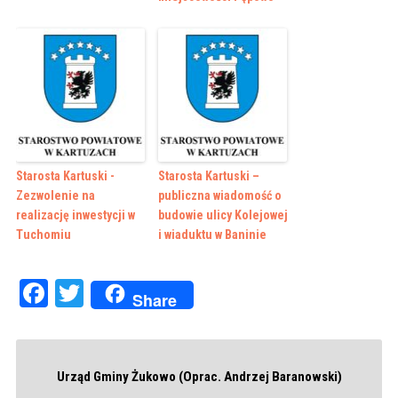
Starosta Kartuski -
Starosta Kartuski –
Zezwolenie na
publiczna wiadomość o
realizację inwestycji w
budowie ulicy Kolejowej
Tuchomiu
i wiaduktu w Baninie
Facebook
Twitter
Share
Urząd Gminy Żukowo (Oprac. Andrzej Baranowski)