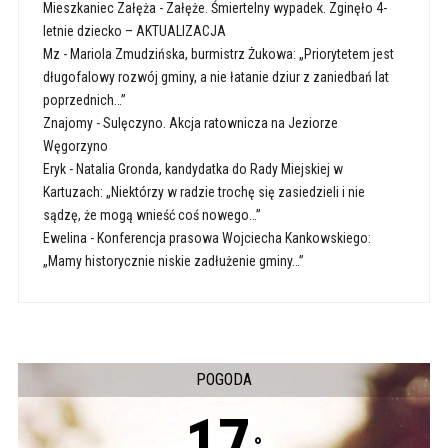
Mieszkaniec Załęża
-
Załęże. Śmiertelny wypadek. Zginęło 4-
letnie dziecko – AKTUALIZACJA
Mz
-
Mariola Zmudzińska, burmistrz Żukowa: „Priorytetem jest
długofalowy rozwój gminy, a nie łatanie dziur z zaniedbań lat
poprzednich…”
Znajomy
-
Sulęczyno. Akcja ratownicza na Jeziorze
Węgorzyno
Eryk
-
Natalia Gronda, kandydatka do Rady Miejskiej w
Kartuzach: „Niektórzy w radzie trochę się zasiedzieli i nie
sądzę, że mogą wnieść coś nowego…”
Ewelina
-
Konferencja prasowa Wojciecha Kankowskiego:
„Mamy historycznie niskie zadłużenie gminy…”
POGODA
17
°