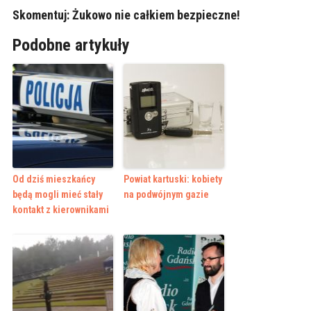
Skomentuj:
Żukowo nie całkiem bezpieczne!
Podobne artykuły
Od dziś mieszkańcy
Powiat kartuski: kobiety
będą mogli mieć stały
na podwójnym gazie
kontakt z kierownikami