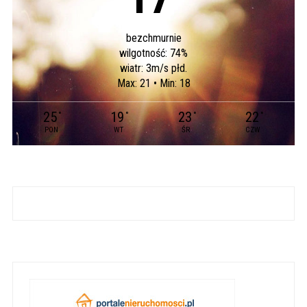
bezchmurnie
wilgotność: 74%
wiatr: 3m/s płd.
Max: 21 • Min: 18
25
19
23
22
°
°
°
°
PON
WT
ŚR
CZW