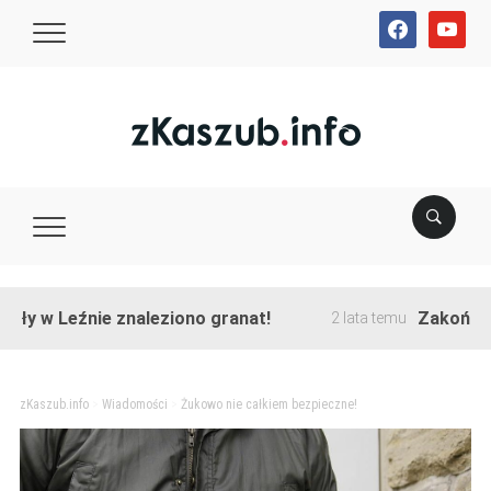
facebook
youtube
 Leźnie znaleziono granat!
Zakończono prz
2 lata temu
zKaszub.info
>
Wiadomości
>
Żukowo nie całkiem bezpieczne!