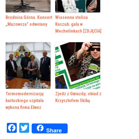
Brodnica Górna. Koncert
Wiosenna stolica
„Mazowsza” odwołany
Kaszub: gala w
Mechelinkach [ZDJĘCIA]
Termomodernizację
Zjedz z Gwiazdą: obiad z
kartuskiego szpitala
Krzysztofem Skibą
wykona firma Elwoz
Facebook
Twitter
Share