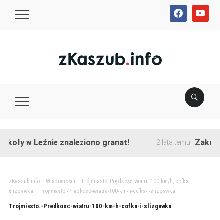
facebook
youtube
koły w Leźnie znaleziono granat!
Zakończo
2 lata temu
zKaszub.info
>
Wiadomości
>
Trójmiasto. Prędkość wiatru 100 km/h, cofka i
ślizgawka
>
Trojmiasto.-Predkosc-wiatru-100-km-h-cofka-i-slizgawka
Trojmiasto.-Predkosc-wiatru-100-km-h-cofka-i-slizgawka