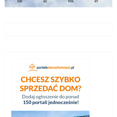
SOB
ND
PON
WT