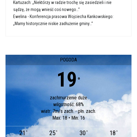
Kartuzach: „Niektórzy w radzie trochę się zasiedzieli i nie
sądzę, że mogą wnieść coś nowego…”
Ewelina
-
Konferencja prasowa Wojciecha Kankowskiego:
„Mamy historycznie niskie zadłużenie gminy…”
POGODA
19
°
zachmurzenie duże
wilgotność: 68%
wiatr: 7m/s zach. - płn. zach.
Max: 18 • Min: 16
21
25
30
18
°
°
°
°