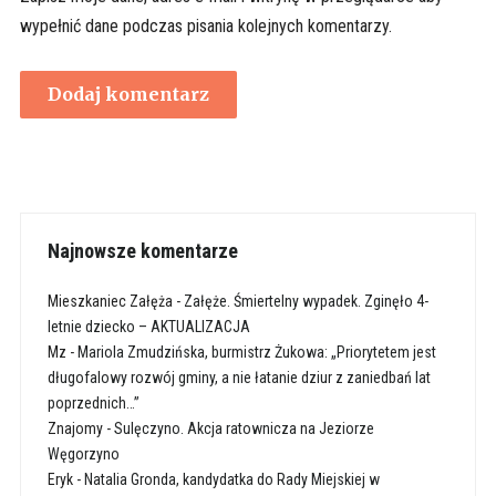
wypełnić dane podczas pisania kolejnych komentarzy.
Najnowsze komentarze
Mieszkaniec Załęża
-
Załęże. Śmiertelny wypadek. Zginęło 4-
letnie dziecko – AKTUALIZACJA
Mz
-
Mariola Zmudzińska, burmistrz Żukowa: „Priorytetem jest
długofalowy rozwój gminy, a nie łatanie dziur z zaniedbań lat
poprzednich…”
Znajomy
-
Sulęczyno. Akcja ratownicza na Jeziorze
Węgorzyno
Eryk
-
Natalia Gronda, kandydatka do Rady Miejskiej w