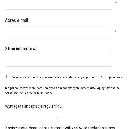
*
Adres e-mail
*
Stron internetowa
Dodanie komentarza jest równoznaczne z akceptacją
regulaminu
. Redakcja serwisu
nie ponosi odpowiedzialności za treść zamieszczanych komentarzy. Wpisy uznane za
obraźliwe i wulgarne będą usuwane.
Wymagana akceptacja regulaminu!
Zapisz moje dane, adres e-mail i witrynę w przeglądarce aby