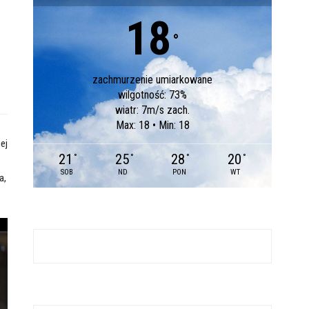
18
°
zachmurzenie umiarkowane
wilgotność: 73%
wiatr: 7m/s zach.
Max: 18 • Min: 18
ej
21
25
28
20
°
°
°
°
SOB
ND
PON
WT
a,