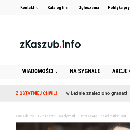
Kontakt
Katalog firm
Ogłoszenia
Polityka pr
WIADOMOŚCI
NA SYGNALE
AKCJE
Na terenie szkoły w Leźnie znaleziono granat!
Z OSTATNIEJ CHWILI
2 lata 
zKaszub.info
>
TV z Kaszub
>
Na dywaniku
>
Piotr Lewna, Ten od marketingu –