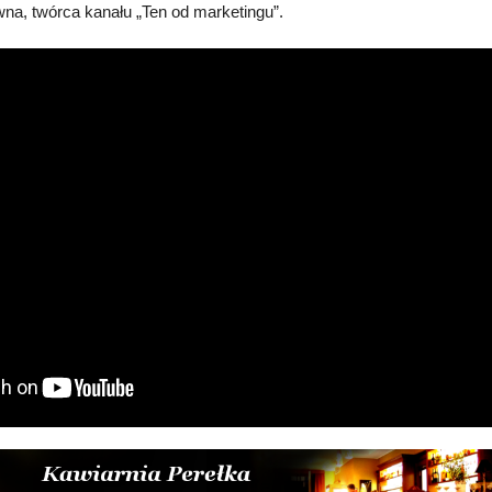
wna, twórca kanału „Ten od marketingu”.