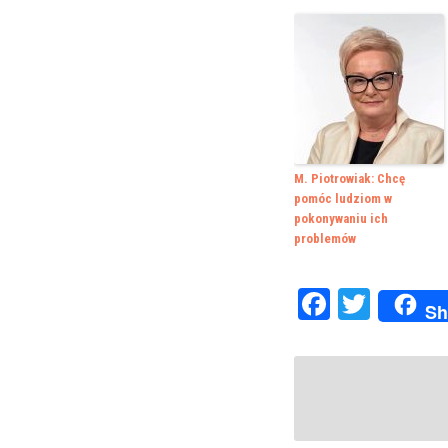
M. Piotrowiak: Chcę
pomóc ludziom w
pokonywaniu ich
problemów
Faceboo
Twitte
Sh