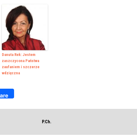
Danuta Rek: Jestem
zaszczycona Państwa
zaufaniem i szczerze
wdzięczna
k
r
are
P.Ch.