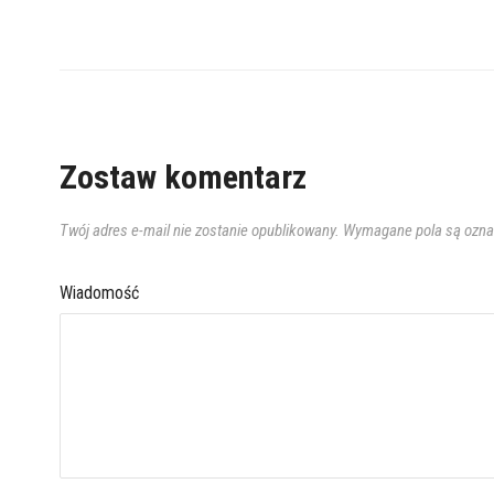
Zostaw komentarz
Twój adres e-mail nie zostanie opublikowany.
Wymagane pola są ozn
Wiadomość