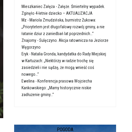
Mieszkaniec Załęża
-
Załęże. Śmiertelny wypadek.
Zginęło 4-letnie dziecko – AKTUALIZACJA
Mz
-
Mariola Zmudzińska, burmistrz Żukowa:
„Priorytetem jest długofalowy rozwój gminy, a nie
łatanie dziur z zaniedbań lat poprzednich…”
Znajomy
-
Sulęczyno. Akcja ratownicza na Jeziorze
Węgorzyno
Eryk
-
Natalia Gronda, kandydatka do Rady Miejskiej
w Kartuzach: „Niektórzy w radzie trochę się
zasiedzieli i nie sądzę, że mogą wnieść coś
nowego…”
Ewelina
-
Konferencja prasowa Wojciecha
Kankowskiego: „Mamy historycznie niskie
zadłużenie gminy…”
POGODA