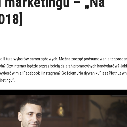
d marketingu – „Na
018]
ylko II tura wyborów samorządowych. Można zacząć podsumowania tegoroczn
yła? Czy internet będzie przyszłością działań promocyjnych kandydatów? Jaki
wyborów miał Facebook i Instagram? Gościem „Na dywaniku” jest Piotr Lewn
ketingu”.