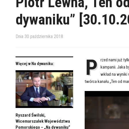
Piotr Lewna, Ten o
dywaniku” [30.10.2
Dnia
30 października 2018
P
rzed nami już t
Więcej w Na dywaniku:
kampanii. Jaka b
wkład na wyniki 
twórca kanału „Ten od mar
Ryszard Świlski,
Wicemarszałek Województwa
Pomorskiego – „Na dywaniku”