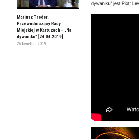
dywaniku” jest Piotr Le
Mariusz Treder,
Przewodniczący Rady
Miejskiej w Kartuzach – „Na
dywaniku” [24.04.2019]
25 kwietnia 2019