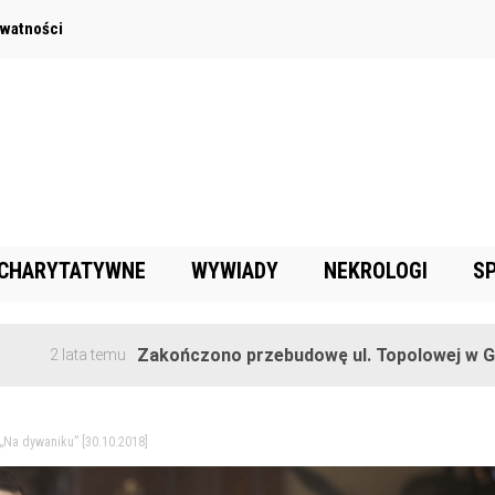
ywatności
 CHARYTATYWNE
WYWIADY
NEKROLOGI
S
Zakończono przebudowę ul. Topolowej w Goręczynie
temu
 „Na dywaniku” [30.10.2018]