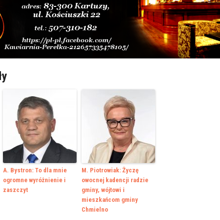
ły
A. Bystron: To dla mnie
M. Piotrowiak: Życzę
ogromne wyróżnienie i
owocnej kadencji radzie
zaszczyt
gminy, wójtowi i
mieszkańcom gminy
Chmielno