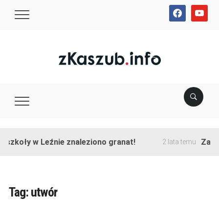
facebook
youtube
szkoły w Leźnie znaleziono granat!
Zakońc
2 lata temu
Tag:
utwór