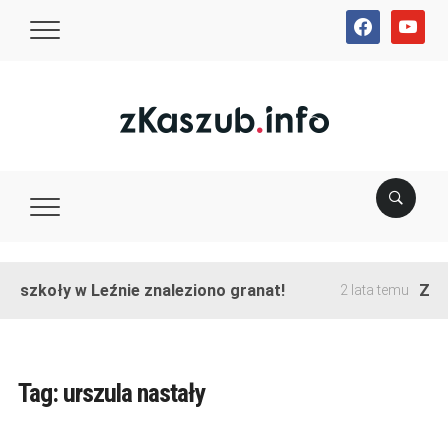
facebook
youtube
e szkoły w Leźnie znaleziono granat!
Zako
2 lata temu
Tag:
urszula nastały