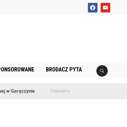
facebook
youtube
PONSOROWANE
BRODACZ PYTA
w Goręczynie
2 lata temu