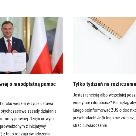
wiej o nieodpłatną pomoc
Tylko tydzień na rozliczeni
Jesteś rencistą albo wcześniej posz
emeryturę i dorabiasz? Pamiętaj, ab
019 roku weszła w życie ustawa
lutego poinformować ZUS o dodat
dotychczasowe zasady działania
przychodach! Jeśli tego nie zrobisz
 pomocy prawnej. Dzięki nowym
stracić świadczenie.
prowadzonym z inicjatywy
P, z tego rodzaju świadczenia