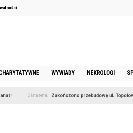
ywatności
 CHARYTATYWNE
WYWIADY
NEKROLOGI
S
t!
Zakończono przebudowę ul. Topolowej 
2 lata temu