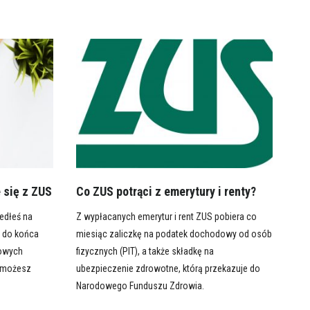
e się z ZUS
Co ZUS potrąci z emerytury i renty?
edłeś na
Z wypłacanych emerytur i rent ZUS pobiera co
y do końca
miesiąc zaliczkę na podatek dochodowy od osób
kowych
fizycznych (PIT), a także składkę na
, możesz
ubezpieczenie zdrowotne, którą przekazuje do
Narodowego Funduszu Zdrowia.