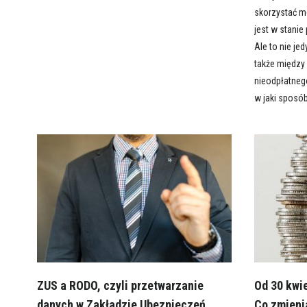
skorzystać mo
jest w stani
Ale to nie j
także między
nieodpłatneg
w jaki sposó
ZUS a RODO, czyli przetwarzanie
Od 30 kwi
danych w Zakładzie Ubezpieczeń
Co zmieni