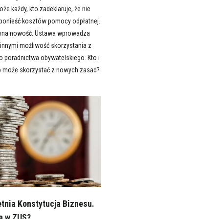
że każdy, kto zadeklaruje, że nie
e ponieść kosztów pomocy odpłatnej.
edyna nowość. Ustawa wprowadza
 innymi możliwość skorzystania z
o poradnictwa obywatelskiego. Kto i
b może skorzystać z nowych zasad?
etnia Konstytucja Biznesu.
a w ZUS?