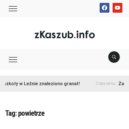
facebook
youtube
szkoły w Leźnie znaleziono granat!
Zakońc
2 lata temu
Tag:
powietrze