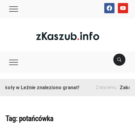
facebook
youtube
 w Leźnie znaleziono granat!
Zakończono 
2 lata temu
Tag:
potańcówka