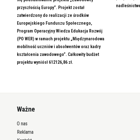
nadleśnictw
przyszłością Europy”. Projekt został
zatwierdzony do realizacji ze środków
Europejskiego Funduszu Społecznego,
Program Operacyjny Wiedza Edukacja Rozwój
(PO WER) w ramach projektu „Międzynarodowa
mobilność uczniów i absolwentów oraz kadry
kształcenia zawodowego”. Całkowity budżet
projektu wyniósł 612126,86 zł.
Ważne
O nas
Reklama