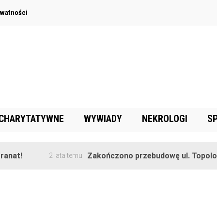
ywatności
 CHARYTATYWNE
WYWIADY
NEKROLOGI
S
nat!
Zakończono przebudowę ul. Topolowe
2 lata temu