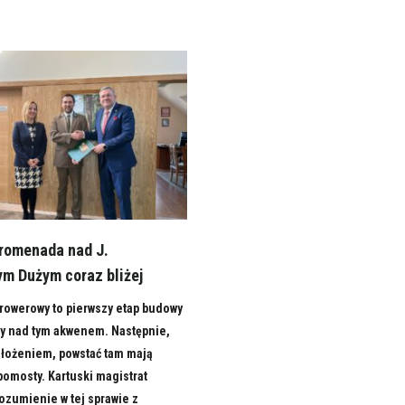
Promenada nad J.
ym Dużym coraz bliżej
rowerowy to pierwszy etap budowy
ry nad tym akwenem. Następnie,
ałożeniem, powstać tam mają
 pomosty. Kartuski magistrat
ozumienie w tej sprawie z