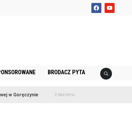
facebook
youtube
PONSOROWANE
BRODACZ PYTA
j w Goręczynie
2 lata temu