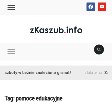
facebook
youtube
e szkoły w Leźnie znaleziono granat!
Zako
2 lata temu
Tag:
pomoce edukacyjne