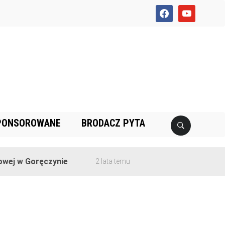
facebook
youtube
PONSOROWANE
BRODACZ PYTA
ej w Goręczynie
2 lata temu