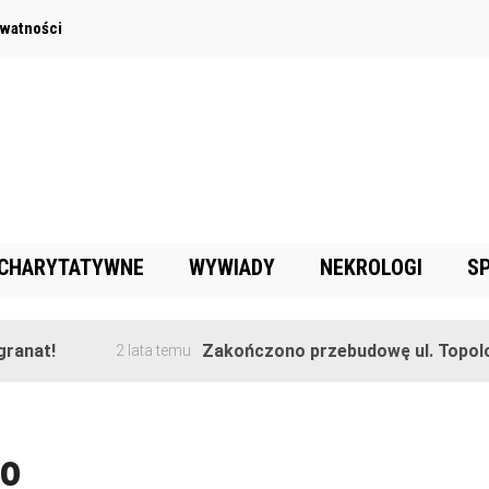
ywatności
 CHARYTATYWNE
WYWIADY
NEKROLOGI
S
anat!
Zakończono przebudowę ul. Topolow
2 lata temu
wo