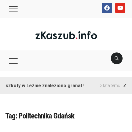
facebook
youtube
e szkoły w Leźnie znaleziono granat!
Zako
2 lata temu
Tag:
Politechnika Gdańsk