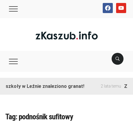
facebook
youtube
e szkoły w Leźnie znaleziono granat!
Zako
2 lata temu
Tag:
podnośnik sufitowy