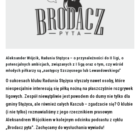
Aleksander Wójcik, Radunia Stężyca – o przynależności do II ligi, o
potencjalnych ambicjach, związanych z I ligą oraz o tym, czy wśród
młodych piłkarzy są „następcy Szczęsnego lub Lewandowskiego”
O sukcesach klubu Radunia Stężyca słyszały nawet osoby, które
niespecjalnie interesują się piłką nożną na płaszczyźnie rozgrywek
ligowych. Zespół niewątpliwie jest powodem do dumy nie tylko dla
gminy Stężyca, ale również całych Kaszub – zgadzacie się? O klubie
(i nie tylko) rozmawialiśmy z jego rzecznikiem prasowym
Aleksandrem Wójcikiem w kolejnym odcinku podcastu z cyklu
„Brodacz pyta”. Zachęcamy do wysłuchania wywiadu!