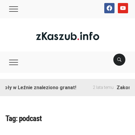
facebook
youtube
ły w Leźnie znaleziono granat!
Zakończono
2 lata temu
Tag:
podcast