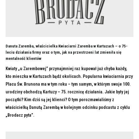
Danuta Zaremba, właścicielka Kwiaciarni Zaremba w Kartuzach – o 75-
leciu działania firmy oraz o tym, jak na przestrzeni lat zmieniła się
mentalność klientów
Kwiaty „u Zarembowej” przynajmniej raz kupował już chyba każdy,
kto mieszka w Kartuzach bądź okolicach. Popularna kwiaciarnia przy
Placu Św. Brunona ma w tym roku – tym samym, w którym swoje 100.
urodziny obchodzą Kartuzy – 75. rocznicę działania. Jakie były jej
początki? Kim dziś są jej klienci? O tym porozmawialiśmy z
właścicielką Danutą Zarembą w kolejnym odcinku podcastu z cyklu
„Brodacz pyta”.