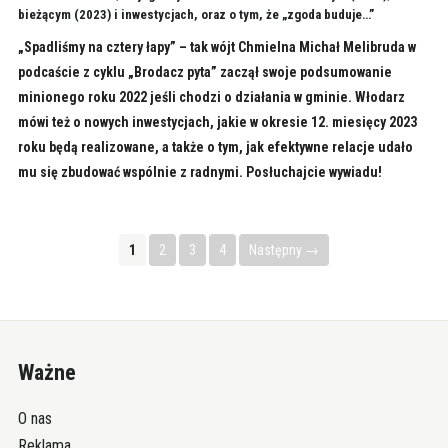
bieżącym (2023) i inwestycjach, oraz o tym, że „zgoda buduje…”
„Spadliśmy na cztery łapy” – tak wójt Chmielna Michał Melibruda w
podcaście z cyklu „Brodacz pyta” zaczął swoje podsumowanie
minionego roku 2022 jeśli chodzi o działania w gminie. Włodarz
mówi też o nowych inwestycjach, jakie w okresie 12. miesięcy 2023
roku będą realizowane, a także o tym, jak efektywne relacje udało
mu się zbudować wspólnie z radnymi. Posłuchajcie wywiadu!
1
2
3
4
Następny →
Ważne
O nas
Reklama