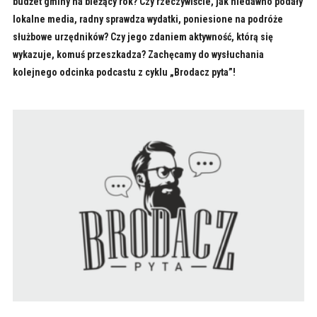
budżet gminy na bieżący rok? Czy rzeczywiście, jak niedawno podały
lokalne media, radny sprawdza wydatki, poniesione na podróże
służbowe urzędników? Czy jego zdaniem aktywność, którą się
wykazuje, komuś przeszkadza? Zachęcamy do wysłuchania
kolejnego odcinka podcastu z cyklu „Brodacz pyta”!