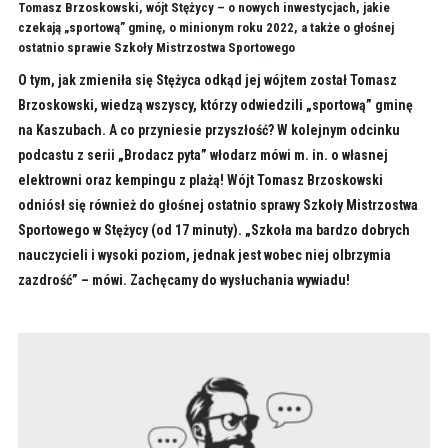
Tomasz Brzoskowski, wójt Stężycy – o nowych inwestycjach, jakie
czekają „sportową” gminę, o minionym roku 2022, a także o głośnej
ostatnio sprawie Szkoły Mistrzostwa Sportowego
O tym, jak zmieniła się Stężyca odkąd jej wójtem został Tomasz
Brzoskowski, wiedzą wszyscy, którzy odwiedzili „sportową” gminę
na Kaszubach. A co przyniesie przyszłość? W kolejnym odcinku
podcastu z serii „Brodacz pyta” włodarz mówi m. in. o własnej
elektrowni oraz kempingu z plażą! Wójt Tomasz Brzoskowski
odniósł się również do głośnej ostatnio sprawy Szkoły Mistrzostwa
Sportowego w Stężycy (od 17 minuty). „Szkoła ma bardzo dobrych
nauczycieli i wysoki poziom, jednak jest wobec niej olbrzymia
zazdrość” – mówi. Zachęcamy do wysłuchania wywiadu!