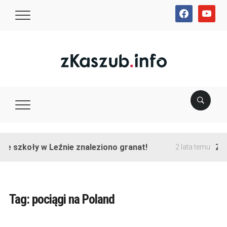
facebook
youtube
ie szkoły w Leźnie znaleziono granat!
Zak
2 lata temu
Tag:
pociągi na Poland