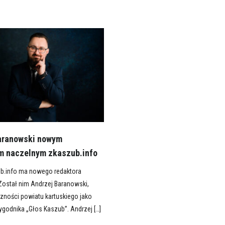
aranowski nowym
m naczelnym zkaszub.info
ub.info ma nowego redaktora
Został nim Andrzej Baranowski,
zności powiatu kartuskiego jako
ygodnika „Głos Kaszub”. Andrzej […]