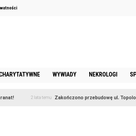
ywatności
 CHARYTATYWNE
WYWIADY
NEKROLOGI
S
nat!
Zakończono przebudowę ul. Topolowe
2 lata temu