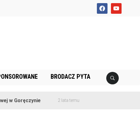
facebook
youtube
PONSOROWANE
BRODACZ PYTA
j w Goręczynie
2 lata temu