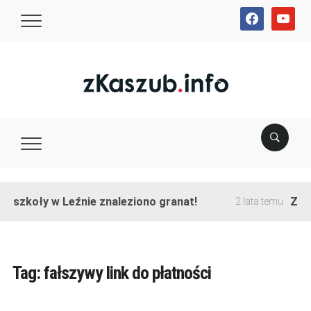
facebook
youtube
e szkoły w Leźnie znaleziono granat!
Zako
2 lata temu
Tag:
fałszywy link do płatności