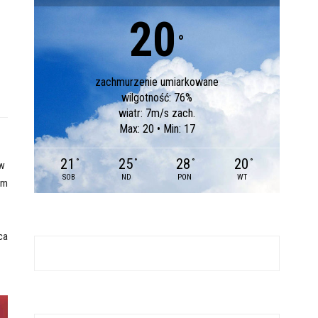
20
°
zachmurzenie umiarkowane
wilgotność: 76%
wiatr: 7m/s zach.
Max: 20 • Min: 17
21
25
28
20
°
°
°
°
 w
SOB
ND
PON
WT
ym
ca