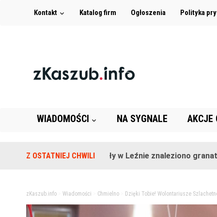
Kontakt
Katalog firm
Ogłoszenia
Polityka pr
WIADOMOŚCI
NA SYGNALE
AKCJE
Na terenie szkoły w Leźnie znaleziono granat!
Z OSTATNIEJ CHWILI
2 la
zKaszub.info
>
Wiadomości
>
Chmielno
>
Dzięki Tobie! Wolontariusze Szlachetn