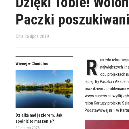
Dzięki Tobie! Wolon
Paczki poszukiwan
Dnia
26 lipca 2019
R
uszyła rekrutacja
Więcej w Chmielno:
największych i n
obu projektach n
lepiej. By Paczka i Akade
oraz dzieci z problemami 
www.superw.pli wyślij zgło
rejon Kartuzy projektu Sz
Podstawowej nr 1 w Kartu
Działka nad jeziorem. Jak
spełnić to marzenie?
30 marca 2026