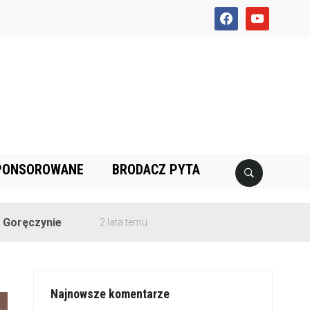
facebook
youtube
PONSOROWANE
BRODACZ PYTA
e
2 lata temu
Najnowsze komentarze