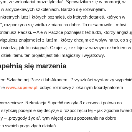
ym, że wolontariat może tyle dać. Sprawdziłam się w promocji, w
ał w arcyciekawych szkoleniach. Bardzo się rozwinęłam.
onkretnych ludzi, których poznałeś, do których dotarłeś, których w
ś”, rozpoczyna się wielka zmiana na dobre. To niesamowite– mówi
ntariusz Paczki. – Ale w Paczce poznajesz też ludzi, którzy angażu
wiązujesz znajomości z ludźmi, którzy chcą mieć wpływ na to, co się
y i wiedzą, jak to osiągnąć. Czujesz, że stajesz ważnym członkiem w
 dzięki temu ten projekt jest taki magiczny i wyjątkowy.
spełnią się marzenia
em Szlachetnej Paczki lub Akademii Przyszłości wystarczy wypełni
onie
www.superw.pl
, odbyć rozmowę z lokalnym koordynatorem
wdrożeniowe. Rekrutacja SuperW ruszyła 3 czerwca i potrwa do
 szybciej podejmie się decyzje o rozpoczęciu tej – jak zgodnie twierd
y – „przygody życia”, tym więcej czasu pozostanie na dobre
h swoich przyszłych działań.