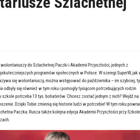
tariusze Szlachetnej
i
 wolontariuszy do Szlachetnej Paczki i Akademii Przyszłości, jednych z
ajskuteczniejszych programów społecznych w Polsce. W szeregi SuperW, jak
azywa się wolontariuszy, można wstępować do października – im szybciej, t
mia odbyły się również w tym roku i pomogły tysiącom potrzebujących rodzin
w szkole potrzeba 13 tys. bohaterów. Chcesz zostać jednym z nich? Wejdź na
szenie. Dzięki Tobie zmienią się historie ludzi w potrzebie! W tym roku powra
lachetna Paczka. Rusza także kolejna edycja Akademii Przyszłości przy Szkole
zach.