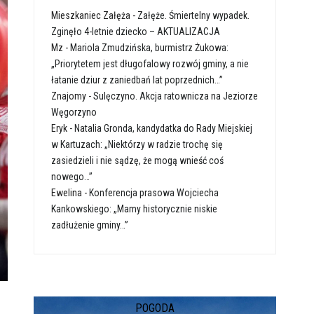
Mieszkaniec Załęża
-
Załęże. Śmiertelny wypadek.
Zginęło 4-letnie dziecko – AKTUALIZACJA
Mz
-
Mariola Zmudzińska, burmistrz Żukowa:
„Priorytetem jest długofalowy rozwój gminy, a nie
łatanie dziur z zaniedbań lat poprzednich…”
Znajomy
-
Sulęczyno. Akcja ratownicza na Jeziorze
Węgorzyno
Eryk
-
Natalia Gronda, kandydatka do Rady Miejskiej
w Kartuzach: „Niektórzy w radzie trochę się
zasiedzieli i nie sądzę, że mogą wnieść coś
nowego…”
Ewelina
-
Konferencja prasowa Wojciecha
Kankowskiego: „Mamy historycznie niskie
zadłużenie gminy…”
POGODA