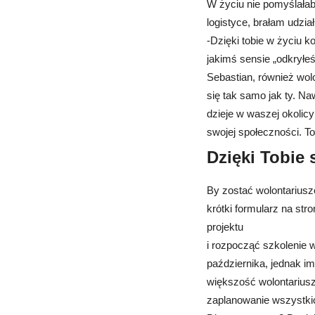
W życiu nie pomyślałab
logistyce, brałam udzi
-Dzięki tobie w życiu k
jakimś sensie „odkryłe
Sebastian, również wolo
się tak samo jak ty. Na
dzieje w waszej okolic
swojej społeczności. To
Dzięki Tobie 
By zostać wolontariusz
krótki formularz na str
projektu
i rozpocząć szkolenie 
października, jednak im
większość wolontariusz
zaplanowanie wszystkic