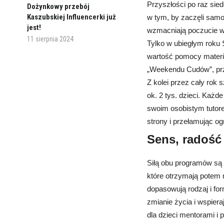
Przyszłości po raz sie
Dożynkowy przebój
Kaszubskiej Influencerki już
w tym, by zaczęli samod
jest!
wzmacniają poczucie wł
11 sierpnia 2024
Tylko w ubiegłym roku S
wartość pomocy materia
„Weekendu Cudów”, prze
Z kolei przez cały rok
ok. 2 tys. dzieci. Każd
swoim osobistym tutor
strony i przełamując og
Sens, radość 
Siłą obu programów są 
które otrzymają potem m
dopasowują rodzaj i fo
zmianie życia i wspier
dla dzieci mentorami i 