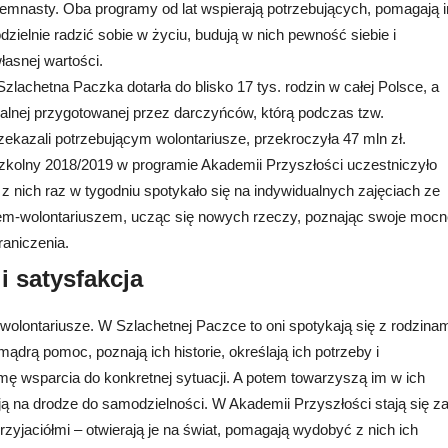
demnasty. Oba programy od lat wspierają potrzebujących, pomagają 
zielnie radzić sobie w życiu, budują w nich pewność siebie i
asnej wartości.
zlachetna Paczka dotarła do blisko 17 tys. rodzin w całej Polsce, a
lnej przygotowanej przez darczyńców, którą podczas tzw.
kazali potrzebującym wolontariusze, przekroczyła 47 mln zł.
 szkolny 2018/2019 w programie Akademii Przyszłości uczestniczyło
e z nich raz w tygodniu spotykało się na indywidualnych zajęciach ze
em-wolontariuszem, ucząc się nowych rzeczy, poznając swoje mocn
raniczenia.
i satysfakcja
wolontariusze. W Szlachetnej Paczce to oni spotykają się z rodzinam
ądrą pomoc, poznają ich historie, określają ich potrzeby i
rmę wsparcia do konkretnej sytuacji. A potem towarzyszą im w ich
ają na drodze do samodzielności. W Akademii Przyszłości stają się z
przyjaciółmi – otwierają je na świat, pomagają wydobyć z nich ich