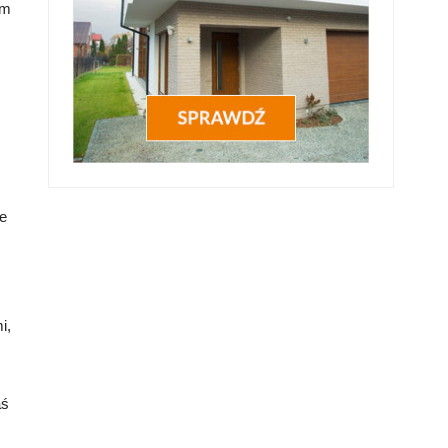
im
e
i,
aś