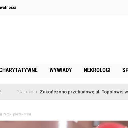
ywatności
 CHARYTATYWNE
WYWIADY
NEKROLOGI
S
Zakończono przebudowę ul. Topolowej w Goręczyni
ta temu
ej Paczki poszukiwani