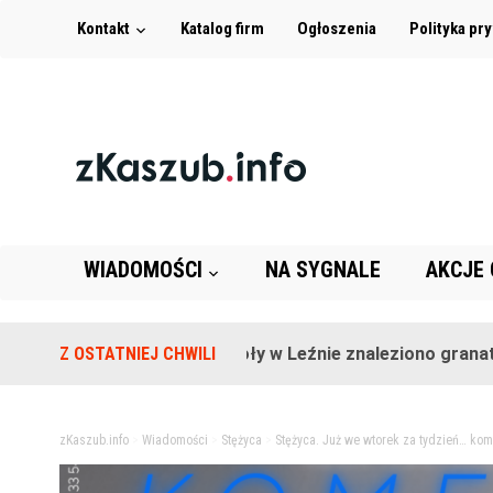
Kontakt
Katalog firm
Ogłoszenia
Polityka pr
WIADOMOŚCI
NA SYGNALE
AKCJE
Na terenie szkoły w Leźnie znaleziono granat!
Z OSTATNIEJ CHWILI
2
zKaszub.info
>
Wiadomości
>
Stężyca
>
Stężyca. Już we wtorek za tydzień… k