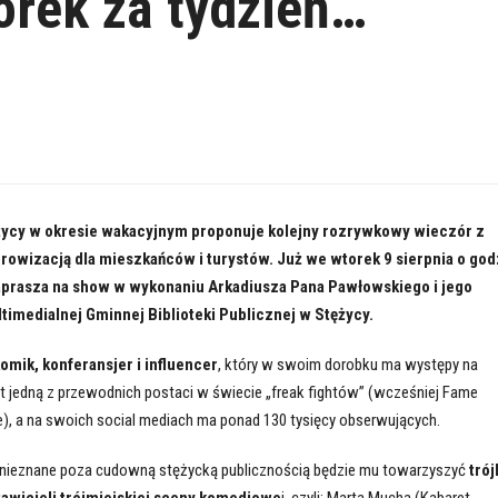
orek za tydzień…
ężycy w okresie wakacyjnym proponuje kolejny rozrywkowy wieczór z
owizacją dla mieszkańców i turystów. Już we wtorek 9 sierpnia o god
zaprasza na show w wykonaniu Arkadiusza Pana Pawłowskiego i jego
ltimedialnej Gminnej Biblioteki Publicznej w Stężycy.
omik, konferansjer i influencer
, który w swoim dorobku ma występy na
t jedną z przewodnich postaci w świecie „freak fightów” (wcześniej Fame
), a na swoich social mediach ma ponad 130 tysięcy obserwujących.
nieznane poza cudowną stężycką publicznością będzie mu towarzyszyć
trój
awicieli trójmiejskiej sceny komediowe
j, czyli: Marta Mucha (Kabaret