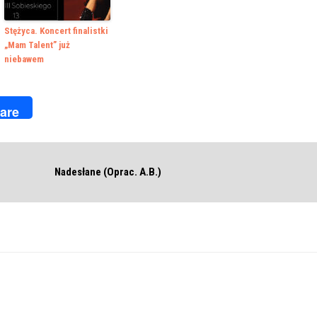
Stężyca. Koncert finalistki
„Mam Talent” już
niebawem
k
r
are
Nadesłane (Oprac. A.B.)