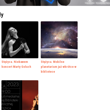
ły
Stężyca. Niebawem
Stężyca. Mobilne
koncert Marty Goluch
planetarium już wkrótce w
bibliotece