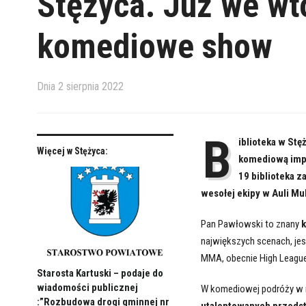
Stężyca. Już we wt
komediowe show
Dnia
2 sierpnia 2022
B
iblioteka w St
Więcej w Stężyca:
komediową impr
19 biblioteka 
wesołej ekipy w Auli Mu
Pan Pawłowski to znany
k
największych scenach, jes
MMA, obecnie High League
Starosta Kartuski – podaje do
wiadomości publicznej
W komediowej podróży w 
:”Rozbudowa drogi gminnej nr
utalentowanych przedst