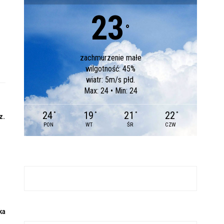
23
°
zachmurzenie małe
wilgotność: 45%
wiatr: 5m/s płd.
Max: 24 • Min: 24
24
19
21
22
°
°
°
°
z.
PON
WT
ŚR
CZW
ka