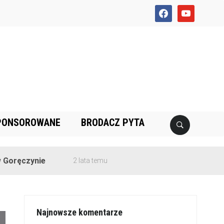
facebook
youtube
PONSOROWANE
BRODACZ PYTA
nie
2 lata temu
Najnowsze komentarze