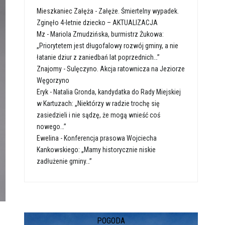
Mieszkaniec Załęża
-
Załęże. Śmiertelny wypadek.
Zginęło 4-letnie dziecko – AKTUALIZACJA
Mz
-
Mariola Zmudzińska, burmistrz Żukowa:
„Priorytetem jest długofalowy rozwój gminy, a nie
łatanie dziur z zaniedbań lat poprzednich…”
Znajomy
-
Sulęczyno. Akcja ratownicza na Jeziorze
Węgorzyno
Eryk
-
Natalia Gronda, kandydatka do Rady Miejskiej
w Kartuzach: „Niektórzy w radzie trochę się
zasiedzieli i nie sądzę, że mogą wnieść coś
nowego…”
Ewelina
-
Konferencja prasowa Wojciecha
Kankowskiego: „Mamy historycznie niskie
zadłużenie gminy…”
POGODA