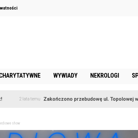
ywatności
 CHARYTATYWNE
WYWIADY
NEKROLOGI
S
Zakończono przebudowę ul. Topolowej w Goręczy
 lata temu
omediowe show