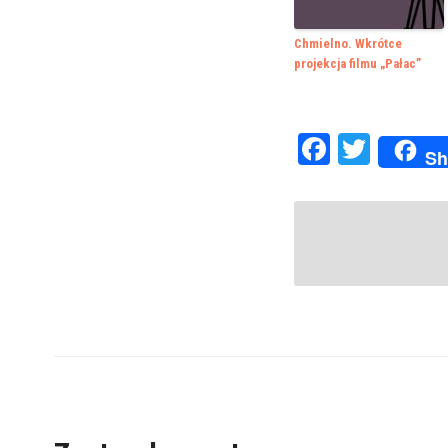
Chmielno. Wkrótce
projekcja filmu „Pałac”
Faceboo
Twitte
Sh