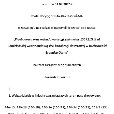
że w dniu
01.07
.20
2
6
r.
wydał decyzję nr
B.6740.
7.
2
.202
6
.
MA
o zezwoleniu na realizację inwestycji drogowej pod nazwą:
,,
Przebudowa oraz rozbudowa
dr
o
g
i
gminn
ej nr 155921G
tj.
ul.
Chmieleńskiej wraz z budową sieci kanalizacji deszczowej w
miejscowości
Brodnica Górna
”
na rzecz zarządcy dróg publicznych
Burmistrza
Kartuz
1.
Wykaz działek w liniach rozgraniczających teren pasa drogow
ego:
246/13, 250/28 (250/18), 250/26 (250/19), 250/24 (250/23), 251/1 (251),