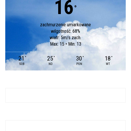
16
°
zachmurzenie umiarkowane
wilgotność: 68%
wiatr: 5m/s zach.
Max: 15 • Min: 13
21
25
30
18
°
°
°
°
SOB
ND
PON
WT