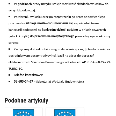
W godzinach pracy urzędu istnieje możliwość składania wniosków do
skrzynki podawczej.
Po złożeniu wniosku oraz po rozpatrzeniu go przez odpowiedniego
pracownika,
istnieje możliwość umówienia się
za pośrednictwem
kancelarii podawczej
na konkretny dzień i godzinę
w dniach otwartych
(wtorki i piątki)
do pr
acownik
a
merytoryczn
ego
prowadzącego konkretną
sprawę.
Z
achęcamy do bezkontaktowego załatwiania spraw, tj.
telefonicznie,
za
pośrednictwem poczty tradycyjnej,
bądź na adres do doręczeń
elektronicznych Starostwa Powiatowego w Kartuzach AP:PL-54568-24299-
TUBRC-30
.
Telefon kontaktowy:
58 685-34-57
– Sekretariat Wydziału Budownictwa
Podobne artykuły