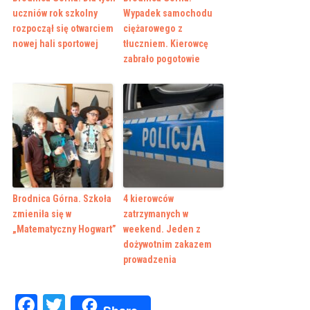
uczniów rok szkolny
Wypadek samochodu
rozpoczął się otwarciem
ciężarowego z
nowej hali sportowej
tłuczniem. Kierowcę
zabrało pogotowie
Brodnica Górna. Szkoła
4 kierowców
zmieniła się w
zatrzymanych w
„Matematyczny Hogwart”
weekend. Jeden z
dożywotnim zakazem
prowadzenia
Facebook
Twitter