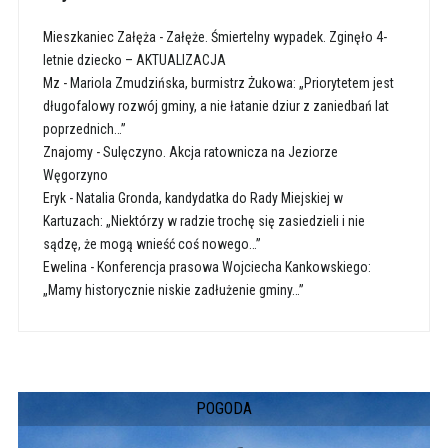
Mieszkaniec Załęża
-
Załęże. Śmiertelny wypadek. Zginęło 4-
letnie dziecko – AKTUALIZACJA
Mz
-
Mariola Zmudzińska, burmistrz Żukowa: „Priorytetem jest
długofalowy rozwój gminy, a nie łatanie dziur z zaniedbań lat
poprzednich…”
Znajomy
-
Sulęczyno. Akcja ratownicza na Jeziorze
Węgorzyno
Eryk
-
Natalia Gronda, kandydatka do Rady Miejskiej w
Kartuzach: „Niektórzy w radzie trochę się zasiedzieli i nie
sądzę, że mogą wnieść coś nowego…”
Ewelina
-
Konferencja prasowa Wojciecha Kankowskiego:
„Mamy historycznie niskie zadłużenie gminy…”
POGODA