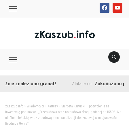
facebook
youtube
ie znaleziono granat!
Zakończono przebud
2 lata temu
zKaszub.info
>
Wiadomości
>
Kartuzy
>
Starosta Kartuski – pozwolenie na
inwestycję pod nazwą: ,,Przebudowa oraz rozbudowa drogi gminnej nr 155921G tj.
ul. Chmieleńskiej wraz z budową sieci kanalizacji deszczowej w miejscowości
Brodnica Górna”