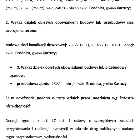
252/11 (252/4), 252/9 (252/3), 246/18 (246/17), 244/1 (244), 255/3
(255/1), 255/5 (255/2), 249, 248/3
– obręb ewi
d.
Brodnica
,
gmina
Kartuzy
;
2. Wykaz działek objętych obowiązkiem budowy lub przebudowy sieci
uzbrojenia terenu:
budowa sieci kanalizacji deszczowej:
251/2 (251), 250/27 (250/19) – obręb
ewid.
Brodnica,
gmina
Kartuzy;
3. Wykaz działek objętych obowiązkiem budowy lub przebudowy
zjazdów:
przebudowa zjazd
u
:
252/1
–
obręb ewi
d.
Brodnica
,
gmina
Kartuzy
;
*) w nawiasach podano numery działek przed podziałem wg katastru
nieruchomości
Decyzji, zgodnie z art. 17 ust. 1
ustawy o szczególnych zasadach
przygotowania i realizacji inwestycji w zakresie dróg publicznych
nadano
rygor natychmiastowej wykonalności.