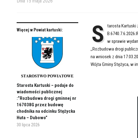
Dnia
15 maja 2026
S
tarosta Kartuski
Więcej w Powiat kartuski:
B.6740.7.6.2026.I
w sprawie wydani
,,Rozbudowa drogi publicz
na wniosek z dnia 17.03.202
Wójta Gminy Stężyca, w i
Starosta Kartuski – podaje do
wiadomości publicznej
:”Rozbudowa drogi gminnej nr
167038G przez budowę
chodnika na odcinku Stężycka
Huta – Dubowo”
30 lipca 2026