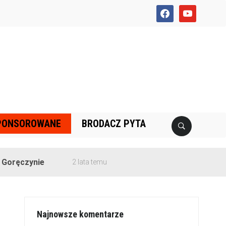
facebook
youtube
PONSOROWANE
BRODACZ PYTA
nie
2 lata temu
Najnowsze komentarze