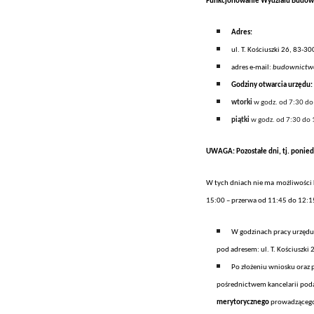
Funkcjonowanie Wydziału Budown
A
dres:
ul. T. Kościuszki 26, 83-30
adres e-mail:
budownictwo
Godziny otwarcia
urzędu
:
wtorki
w godz. od 7:30 do
piątki
w godz. od 7:30 do 
UWAGA: Pozostałe dni, tj. poniedz
W tych dniach
nie ma możliwości
15:00 – przerwa od 11:45 do 12:1
W godzinach pracy urzędu 
pod adresem: ul. T. Kościuszki 
Po złożeniu wniosku oraz
pośrednictwem kancelarii pod
merytoryczn
ego
prowadząc
eg