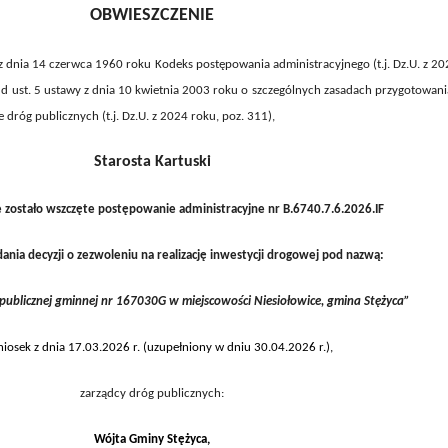
OBWIESZCZENIE
z dnia 14 czerwca 1960 roku Kodeks postępowania administracyjnego (t.j. Dz.U. z 20
1 d ust. 5 ustawy z dnia 10 kwietnia 2003 roku o szczególnych zasadach przygotowani
ie dróg publicznych (t.j. Dz.U. z 2024 roku, poz. 311),
Starosta Kartuski
 zostało wszczęte postępowanie administracyjne nr B.6740.7.6.2026.IF
nia decyzji o zezwoleniu na realizację inwestycji drogowej pod nazwą:
publicznej gminnej nr 167030G w miejscowości Niesiołowice, gmina Stężyca”
iosek z dnia
17.03.2026
r.
(uzupełniony w dniu 30.04.2026 r.)
,
zarządcy dróg publicznych:
W
ójta Gminy
Stężyca,