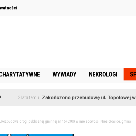
ywatności
 CHARYTATYWNE
WYWIADY
NEKROLOGI
S
Zakończono przebudowę ul. Topolowej w Goręczy
2 lata temu
: ,,Rozbudowa drogi publicznej gminnej nr 167030G w miejscowości Niesiołowice, gmina