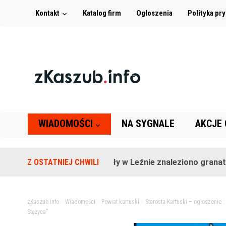
Kontakt
Katalog firm
Ogłoszenia
Polityka pr
WIADOMOŚCI
NA SYGNALE
AKCJE
Na terenie szkoły w Leźnie znaleziono granat!
Z OSTATNIEJ CHWILI
zKaszub.info
>
Wiadomości
>
Powiat kartuski
>
Starosta Kartuski – ogłoszenie 
Stężyca”