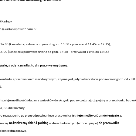
ictwa Starostwa Powiatowego w Kartuzach:
0 Kartuzy
@kartuskipowiat.com.pl.
 16:00 (kancelaria podawcza czynna do godz. 15:30 – przerwa od 11:45 do 12:15),
15:00 (kancelaria podawcza czynna do godz. 14:30 – przerwa od 11:45 do 12:15),
iałki, środy i czwartki, to dni pracy wewnętrznej.
 kontaktu z pracownikiem merytorycznym,
czynna jest jedynie
kancelaria podawcza
w godz.
od 7:30
5.
istnieje możliwość składania wniosków do skrzynki podawczej znajdującej się w przedsionku budyn
26, 83-300 Kartuzy.
 po rozpatrzeniu go przez odpowiedniego pracownika,
istnieje możliwość umówienia się
za
awczej
na konkretny dzień i godzinę
w dniach otwarty
ch (wtorki i piątki)
do pr
acownik
a
o
konkretn
ą
sprawę,