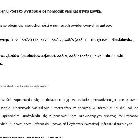
ieniu którego występuje pełnomocnik Pani Katarzyna Kawka,
nego obejmuje nieruchomości o numerach ewidencyjnych gruntów:
owego:
102, 154/20 (154/19), 155/17, 338/6 (338/1)
– obręb ewid.
Niesiołowice
,
wa zjazdów (przebudowa zjazdu):
338/5, 338/7 (338/1), 339 – obręb ewid.
ca;
zed podziałem wg katastru nieruchomości
iwości zapoznania się z dokumentacją w trakcie prowadzonego postępowan
łoszenia pisemnych wniosków i zastrzeżeń w sprawie
w terminie 14 dni od dn
 uprzednim umówieniu się z pracownikiem prowadzącym sprawę, w Starostw
iał Budownictwa Referat ds. Pozwoleń i Zgłoszeń Inwestycji Infrastrukturalnych.