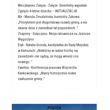
Mieszkaniec Załęża
-
Załęże. Śmiertelny wypadek.
Zginęło 4-letnie dziecko – AKTUALIZACJA
Mz
-
Mariola Zmudzińska, burmistrz Żukowa:
„Priorytetem jest długofalowy rozwój gminy, a nie
łatanie dziur z zaniedbań lat poprzednich…”
Znajomy
-
Sulęczyno. Akcja ratownicza na Jeziorze
Węgorzyno
Eryk
-
Natalia Gronda, kandydatka do Rady Miejskiej
w Kartuzach: „Niektórzy w radzie trochę się
zasiedzieli i nie sądzę, że mogą wnieść coś
nowego…”
Ewelina
-
Konferencja prasowa Wojciecha
Kankowskiego: „Mamy historycznie niskie
zadłużenie gminy…”
POGODA