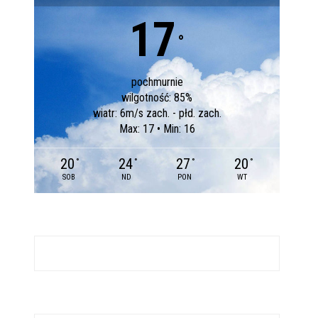
17
°
pochmurnie
wilgotność: 85%
wiatr: 6m/s zach. - płd. zach.
Max: 17 • Min: 16
20
24
27
20
°
°
°
°
SOB
ND
PON
WT