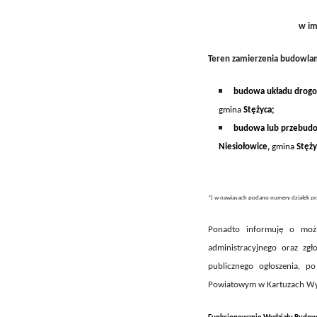
w im
Teren zamierzenia budowla
budowa układu drog
gmina
Stężyca
;
budowa lub przebudo
Niesiołowice,
gmina
Stęży
*) w nawiasach podano numery działek pr
Ponadto informuję o możl
administracyjnego oraz zg
publicznego ogłoszenia,
po
Powiatowym w Kartuzach Wydz