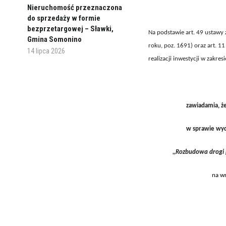
Nieruchomość przeznaczona
do sprzedaży w formie
bezprzetargowej – Sławki,
Na podstawie art. 49 ustawy 
Gmina Somonino
roku, poz. 1691) oraz art. 1
14 lipca 2026
realizacji inwestycji w zakres
zawiadamia, że
w sprawie wyda
,,Rozbudowa drogi 
na wn