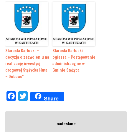
Starosta Kartuski –
Starosta Kartuski
decyzja o zezwoleniu na
ogłasza – Postępowanie
realizację inwestycji
administracyjne w
drogowej Stężycka Huta
Gminie Stężyca
– Dubowo”
Facebook
Twitter
Share
nadesłane