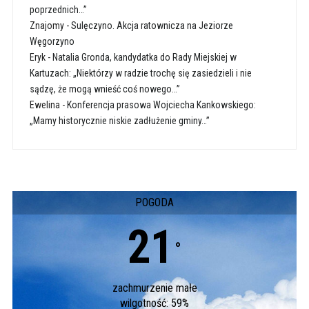
poprzednich…”
Znajomy
-
Sulęczyno. Akcja ratownicza na Jeziorze
Węgorzyno
Eryk
-
Natalia Gronda, kandydatka do Rady Miejskiej w
Kartuzach: „Niektórzy w radzie trochę się zasiedzieli i nie
sądzę, że mogą wnieść coś nowego…”
Ewelina
-
Konferencja prasowa Wojciecha Kankowskiego:
„Mamy historycznie niskie zadłużenie gminy…”
POGODA
21
°
zachmurzenie małe
wilgotność: 59%