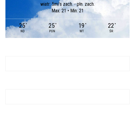
wiatr: 5m/s zach. - płn. zach.
Max: 21 • Min: 21
25
25
19
22
°
°
°
°
ND
PON
WT
ŚR