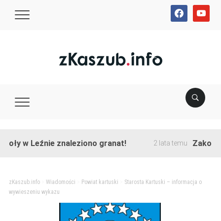
facebook
youtube
oły w Leźnie znaleziono granat!
Zakończon
2 lata temu
zKaszub.info
>
Wiadomości
>
Powiat kartuski
>
Starosta Kartuski – informacja o
wywieszeniu wykazu