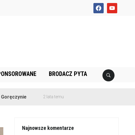
facebook
youtube
PONSOROWANE
BRODACZ PYTA
ie
2 lata temu
Najnowsze komentarze