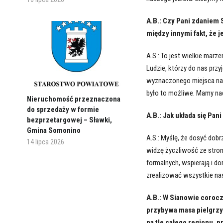
A.B.: Czy Pani zdaniem
między innymi fakt, że j
A.S.: To jest wielkie marz
Ludzie, którzy do nas przyj
wyznaczonego miejsca na 
było to możliwe. Mamy nadz
Nieruchomość przeznaczona
do sprzedaży w formie
A.B.: Jak układa się Pa
bezprzetargowej – Sławki,
Gmina Somonino
A.S.: Myślę, że dosyć dobr
14 lipca 2026
widzę życzliwość ze stro
formalnych, wspierają i d
zrealizować wszystkie na
A.B.: W Sianowie corocz
przybywa masa pielgrzy
na tle całego regionu, 