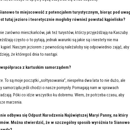
 Sianowo to miejscowość z potencjałem turystycznym, biorąc pod uwa
est tutaj jezioro i teoretycznie mogłoby również powstać kąpielisko?
enie zarówno mieszkańców, jak też turystów, którzy przyjeżdżają na Kaszuby.
eżdżają często o to pytają, jednak warunki są jakie są i niestety nie ma
kąpiel. Naszym jeziorem z pewnością należałoby się odpowiednio zająć, aby
ieję, że któregoś dnia to nastąpi.
ni współpraca z kartuskim samorządem?
ze. To są moje początki „sołtysowania”, niespełna dwa lata to nie dużo, ale
ny samorządu jeśli chodzi o nasze pomysły. Pomagają nam w sprawach
oradzają. Póki co idzie wszystko ku dobremu. Wiem, że potrzeba czasu, aby
sze marzenia.
nie odbywa się Odpust Narodzenia Najświętszej Maryi Panny, na który
mów. Można stwierdzić, że w szczególny sposób wyróżnia to Sianowo
prawda?