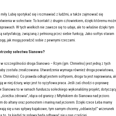
 miły. Lubię spotykać się i rozmawiać z ludźmi, a także zajmować się
atwienia w sołectwie. To kontakt z drugim człowiekiem, dzięki któremu moż
rawach. W tych wielkich nie zawsze się to udaje, ale to właśnie dzięki tym
satysfakcję, związaną z pełnioną przez siebie funkcją. Jako sołtys staram
ogę, jak mogą poradzić sobie z pewnymi rzeczami.
potrzeby sołectwa Sianowo?
 w szczególności droga Sianowo – Rzym (gm. Chmielno) jest jedną z tych
y, aby została zrealizowana. Utwardzenia wymaga również droga powiatowa,
 Chmielno). Co prawda odkąd jestem sołtysem, droga ta jest naprawiana, al
ą w niej dziury, więc jest to syzyfowa praca. Jeśli zaś chodzi o poprawę
w Sianowa to w ramach funduszu sołeckiego wykonaliśmy projekt, dotycząc
 „ścieżka zdrowia”, idąca od granicy z Młyńskiem do Sianowa nad jezioro.
m do altany oraz pomostem i mariną nad jeziorem. Dzięki rzece Łeba mamy
ają się u nas spływy kajakowe, tym samym chcemy „odświeżyć” wizerunek
a to, że kiedyś te spływy będą odbywać się u nas częściej.