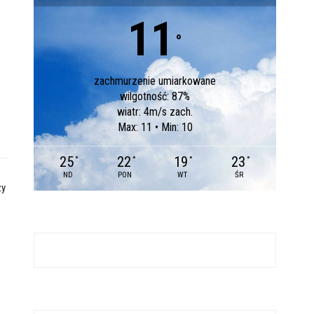
11
°
zachmurzenie umiarkowane
wilgotność: 87%
wiatr: 4m/s zach.
Max: 11 • Min: 10
25
22
19
23
°
°
°
°
ND
PON
WT
ŚR
zy