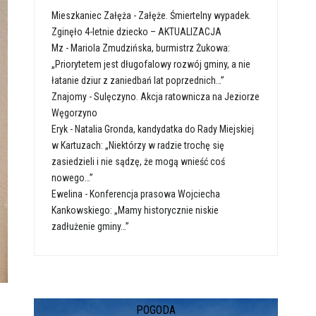
Mieszkaniec Załęża
-
Załęże. Śmiertelny wypadek.
Zginęło 4-letnie dziecko – AKTUALIZACJA
Mz
-
Mariola Zmudzińska, burmistrz Żukowa:
„Priorytetem jest długofalowy rozwój gminy, a nie
łatanie dziur z zaniedbań lat poprzednich…”
Znajomy
-
Sulęczyno. Akcja ratownicza na Jeziorze
Węgorzyno
Eryk
-
Natalia Gronda, kandydatka do Rady Miejskiej
w Kartuzach: „Niektórzy w radzie trochę się
zasiedzieli i nie sądzę, że mogą wnieść coś
nowego…”
Ewelina
-
Konferencja prasowa Wojciecha
Kankowskiego: „Mamy historycznie niskie
zadłużenie gminy…”
POGODA