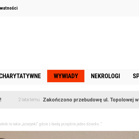
ywatności
 CHARYTATYWNE
WYWIADY
NEKROLOGI
S
Zakończono przebudowę ul. Topolowej w Goręczyn
lata temu
niki to takie „ścieżynki” gdzie z biedą przejdzie jedno dziecko…”