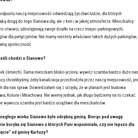
e odpustu naszą miejscowość odwiedzają życzliwi ludzie, dla których
 jaką drogą do tego Sianowa idą, ale z kim i w jakiej atmosferze. Mieszkańcy
o otwarci, udostępniają swoje działki na rzecz miejsc parkingowych,
gów dla pielgrzymów. Nie mamy niestety właściwie takich dużych parkingów,
alną społeczność.
 jeśli chodzi o Sianowo?
utek (śmiech). Sama mieszkam blisko jeziora, wywóz szamba bardzo dużo na
y chcielibyśmy, żeby kanalizacja przechodziła przez naszą miejscowość, jes
h dla nas spraw. Dowiedziałam się z urzędu, że w planach jest budowa
owa, Kolonii i Mirachowa. Nie wiemy jednak, jak długo będziemy na to czekać.
ie wywozu szamba jest bardzo uciążliwe dla mieszkańców.
ubiegłego wieku Sianowo było odrębną gminą. Biorąc pod uwagę
nie boryka się Sianowo o których Pani wspomniała, czy nie lepsze dla
ięcie” od gminy Kartuzy?