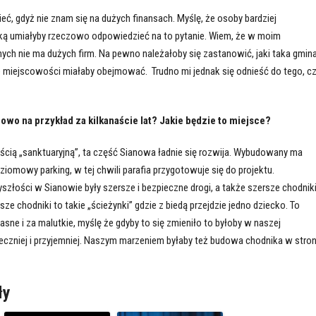
eć, gdyż nie znam się na dużych finansach. Myślę, że osoby bardziej
ką umiałyby rzeczowo odpowiedzieć na to pytanie. Wiem, że w moim
nych nie ma dużych firm. Na pewno należałoby się zastanowić, jaki taka gmin
ie miejscowości miałaby obejmować. Trudno mi jednak się odnieść do tego, c
nowo na przykład za kilkanaście lat? Jakie będzie to miejsce?
cią „sanktuaryjną”, ta część Sianowa ładnie się rozwija. Wybudowany ma
omowy parking, w tej chwili parafia przygotowuje się do projektu.
szłości w Sianowie były szersze i bezpieczne drogi, a także szersze chodniki
ze chodniki to takie „ścieżynki” gdzie z biedą przejdzie jedno dziecko. To
asne i za malutkie, myślę że gdyby to się zmieniło to byłoby w naszej
ieczniej i przyjemniej. Naszym marzeniem byłaby też budowa chodnika w stro
ły