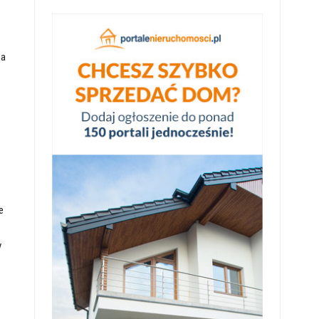
na
e
y