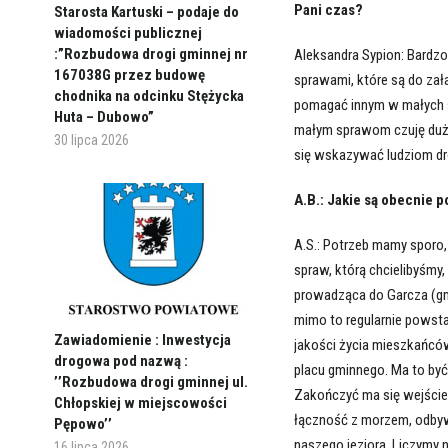
Pani czas?
Starosta Kartuski – podaje do
wiadomości publicznej
:”Rozbudowa drogi gminnej nr
Aleksandra Sypion: Bardzo
167038G przez budowę
sprawami, które są do zał
chodnika na odcinku Stężycka
pomagać innym w małych sp
Huta – Dubowo”
małym sprawom czuję dużą 
30 lipca 2026
się wskazywać ludziom dr
A.B.: Jakie są obecnie 
A.S.: Potrzeb mamy sporo,
spraw, którą chcielibyśm
prowadząca do Garcza (gm.
mimo to regularnie powstaj
Zawiadomienie : Inwestycja
jakości życia mieszkańcó
drogowa pod nazwą :
placu gminnego. Ma to być
’’Rozbudowa drogi gminnej ul.
Zakończyć ma się wejście
Chłopskiej w miejscowości
łączność z morzem, odbyw
Pępowo’’
naszego jeziora. Liczymy n
16 lipca 2026