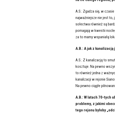
A.S.: Zgadza się, w czasi
najważniejsze nie jest to,
sołectwa również są bardz
pomagają w kwestii nocle
za to mamy wspaniałą lok
A.B.: A jak z kanalizacją
A.S.: Z kanalizacją to sm
kosztuje. Na pewno wszysc
to również jedna z ważnyc
kanalizacji w rejonie Sian
Na pewno ciągłe pilnowan
A.B.: W latach 70-tych 
problemy, z jakimi obec
tego rejonu byłoby „odc