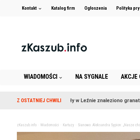
Kontakt
Katalog firm
Ogłoszenia
Polityka pr
WIADOMOŚCI
NA SYGNALE
AKCJE
Na terenie szkoły w Leźnie znaleziono granat!
Z OSTATNIEJ CHWILI
2 
zKaszub.info
>
Wiadomości
>
Kartuzy
>
Sianowo. Aleksandra Sypion: „Nasze chod