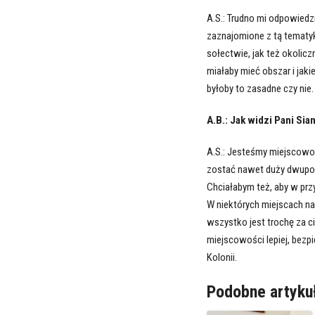
A.S.: Trudno mi odpowiedzi
zaznajomione z tą tematy
sołectwie, jak też okolicz
miałaby mieć obszar i jak
byłoby to zasadne czy nie.
A.B.: Jak widzi Pani Sia
A.S.: Jesteśmy miejscowoś
zostać nawet duży dwupozi
Chciałabym też, aby w przy
W niektórych miejscach nas
wszystko jest trochę za ci
miejscowości lepiej, bezp
Kolonii.
Podobne artyku