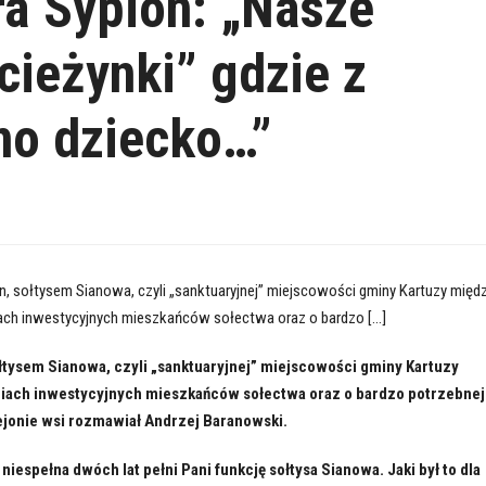
a Sypion: „Nasze
ścieżynki” gdzie z
dno dziecko…”
n, sołtysem Sianowa, czyli „sanktuaryjnej” miejscowości gminy Kartuzy międ
ach inwestycyjnych mieszkańców sołectwa oraz o bardzo […]
łtysem Sianowa, czyli „sanktuaryjnej” miejscowości gminy Kartuzy
iach inwestycyjnych mieszkańców sołectwa oraz o bardzo potrzebnej
ejonie wsi rozmawiał Andrzej Baranowski.
iespełna dwóch lat pełni Pani funkcję sołtysa Sianowa. Jaki był to dla