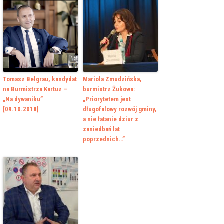
Tomasz Belgrau, kandydat
Mariola Zmudzińska,
na Burmistrza Kartuz –
burmistrz Żukowa:
„Na dywaniku”
„Priorytetem jest
[09.10.2018]
długofalowy rozwój gminy,
a nie łatanie dziur z
zaniedbań lat
poprzednich…”