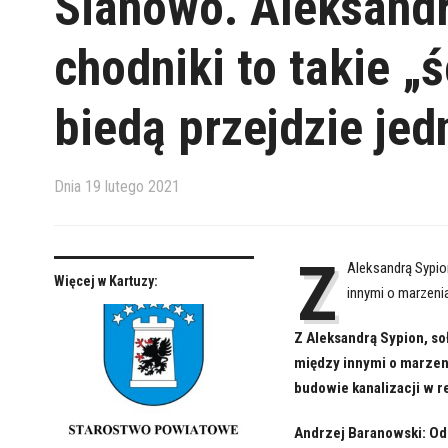
Sianowo. Aleksandr
chodniki to takie „
biedą przejdzie je
Dnia
19 lutego 2021
Z
Aleksandrą Sypio
Więcej w Kartuzy:
innymi o marzeni
Z Aleksandrą Sypion, so
między innymi o marzen
budowie kanalizacji w r
Andrzej Baranowski: Od n