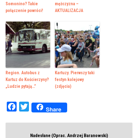
Somonino? Takie
mężczyzna –
połączenie powróci!
AKTUALIZACJA
Region. Autobus z
Kartuzy. Pierwszy taki
Kartuz do Kościerzyny?
festyn kolejowy
„Ludzie pytają…”
(zdjęcia)
Facebook
Twitter
Share
Nadesłane (Oprac. Andrzej Baranowski)