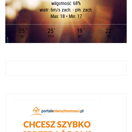
wilgotność: 68%
wiatr: 6m/s zach. - płn. zach.
Max: 18 • Min: 17
25
25
19
22
°
°
°
°
ND
PON
WT
ŚR