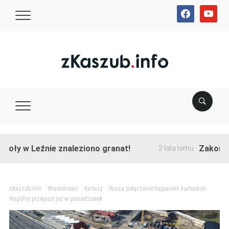
facebook
youtube
w Leźnie znaleziono granat!
Zakończono pr
2 lata temu
zKaszub.info
>
Wiadomości
>
Kartuzy
>
Rusza połączenie bajpasem kartuskim.
Wspólny przejazd już w poniedziałek