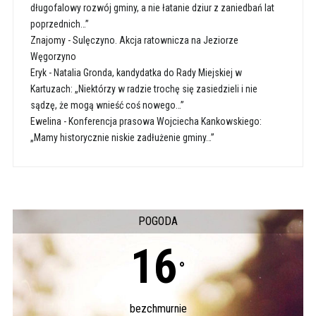
długofalowy rozwój gminy, a nie łatanie dziur z zaniedbań lat
poprzednich…”
Znajomy
-
Sulęczyno. Akcja ratownicza na Jeziorze
Węgorzyno
Eryk
-
Natalia Gronda, kandydatka do Rady Miejskiej w
Kartuzach: „Niektórzy w radzie trochę się zasiedzieli i nie
sądzę, że mogą wnieść coś nowego…”
Ewelina
-
Konferencja prasowa Wojciecha Kankowskiego:
„Mamy historycznie niskie zadłużenie gminy…”
POGODA
16
°
bezchmurnie