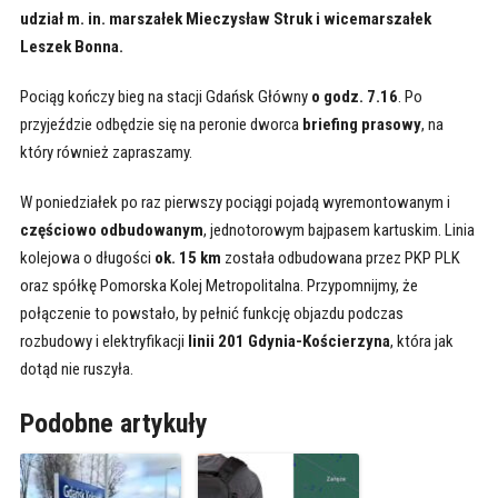
udział m. in. marszałek Mieczysław Struk i wicemarszałek
Leszek Bonna.
Pociąg kończy bieg na stacji Gdańsk Główny
o godz. 7.16
. Po
przyjeździe odbędzie się na peronie dworca
briefing prasowy
, na
który również zapraszamy.
W poniedziałek po raz pierwszy pociągi pojadą wyremontowanym i
częściowo odbudowanym
, jednotorowym bajpasem kartuskim. Linia
kolejowa o długości
ok. 15 km
została odbudowana przez PKP PLK
oraz spółkę Pomorska Kolej Metropolitalna. Przypomnijmy, że
połączenie to powstało, by pełnić funkcję objazdu podczas
rozbudowy i elektryfikacji
linii 201 Gdynia-Kościerzyna
, która jak
dotąd nie ruszyła.
Podobne artykuły