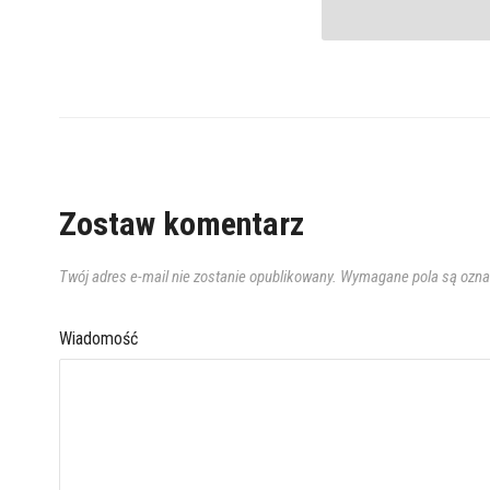
Zostaw komentarz
Twój adres e-mail nie zostanie opublikowany.
Wymagane pola są ozn
Wiadomość