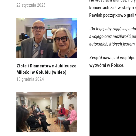
29 stycznia 2025
koncertach zaś w stałym s
Pawlak początkowo grali 
-Do tego, aby zająć się au
swojego oraz możliwość po
autorskich, których jeste
Zespół nawiązał współpra
wytwórni w Polsce.
Złote i Diamentowe Jubileusze
Miłości w Gołubiu (wideo)
13 grudnia 2024