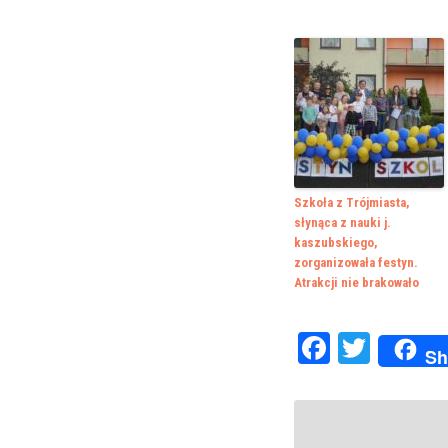
Szkoła z Trójmiasta,
słynąca z nauki j.
kaszubskiego,
zorganizowała festyn.
Atrakcji nie brakowało
Faceboo
Twitte
Sh