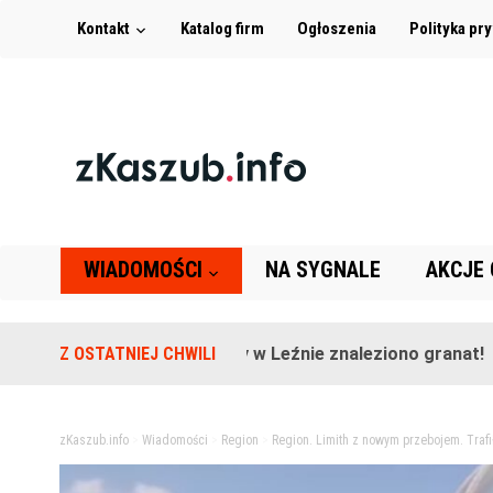
Kontakt
Katalog firm
Ogłoszenia
Polityka pr
WIADOMOŚCI
NA SYGNALE
AKCJE
Na terenie szkoły w Leźnie znaleziono granat!
Z OSTATNIEJ CHWILI
2 lat
zKaszub.info
>
Wiadomości
>
Region
>
Region. Limith z nowym przebojem. Trafi