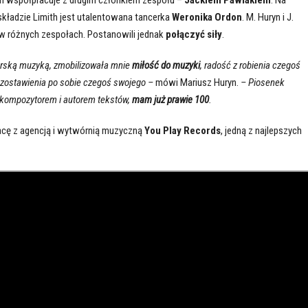
kładzie Limith jest utalentowana tancerka
Weronika Ordon
. M. Huryn i J.
w różnych zespołach. Postanowili jednak
połączyć siły
.
torską muzyką, zmobilizowała mnie
miłość do muzyki
, radość z robienia czegoś
zostawienia po sobie czegoś swojego –
mówi Mariusz Huryn.
– Piosenek
m kompozytorem i autorem tekstów,
mam już prawie 100
.
cę z agencją i wytwórnią muzyczną
You Play Records
, jedną z najlepszych