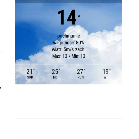
14
°
pochmurnie
wilgotność: 80%
wiatr: 5m/s zach.
Max: 13 • Min: 13
21
25
27
19
°
°
°
°
SOB
ND
PON
WT
ć