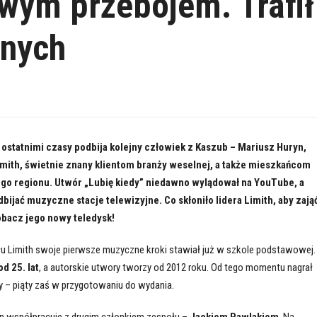
owym przebojem. Trafił
znych
statnimi czasy podbija kolejny człowiek z Kaszub – Mariusz Huryn,
imith, świetnie znany klientom branży weselnej, a także mieszkańcom
ego regionu. Utwór „Lubię kiedy” niedawno wylądował na YouTube, a
bijać muzyczne stacje telewizyjne. Co skłoniło lidera Limith, aby zają
obacz jego nowy teledysk!
ołu Limith swoje pierwsze muzyczne kroki stawiał już w szkole podstawowej.
od 25. lat
, a autorskie utwory tworzy od 2012 roku. Od tego momentu nagrał
my – piąty zaś w przygotowaniu do wydania.
n współpracuje z drugim członkiem zespołu –
Jackiem Pawlakiem
. Na