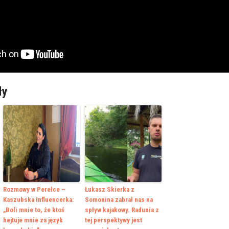
ły
Rozmowy w Perełce –
Łukasz Skierka z
Kaszubska Influencerka:
Somonina zabrał nas na
„Boli mnie to, że ktoś
spływ kajakowy. Radunia z
hejtuje mnie za język
tej perspektywy jest