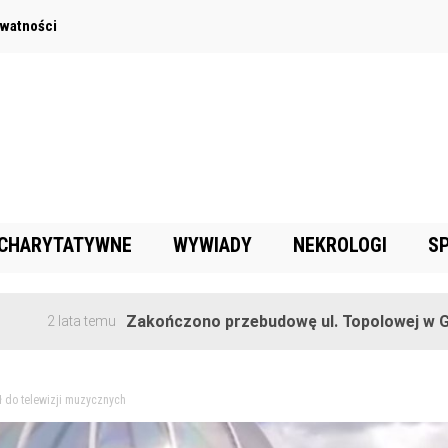
ywatności
 CHARYTATYWNE
WYWIADY
NEKROLOGI
S
Zakończono przebudowę ul. Topolowej w Goręczynie
a temu
ł do telewizji muzycznych