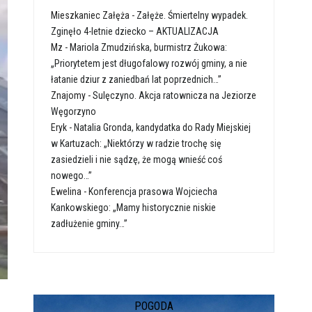
Mieszkaniec Załęża
-
Załęże. Śmiertelny wypadek.
Zginęło 4-letnie dziecko – AKTUALIZACJA
Mz
-
Mariola Zmudzińska, burmistrz Żukowa:
„Priorytetem jest długofalowy rozwój gminy, a nie
łatanie dziur z zaniedbań lat poprzednich…”
Znajomy
-
Sulęczyno. Akcja ratownicza na Jeziorze
Węgorzyno
Eryk
-
Natalia Gronda, kandydatka do Rady Miejskiej
w Kartuzach: „Niektórzy w radzie trochę się
zasiedzieli i nie sądzę, że mogą wnieść coś
nowego…”
Ewelina
-
Konferencja prasowa Wojciecha
Kankowskiego: „Mamy historycznie niskie
zadłużenie gminy…”
POGODA