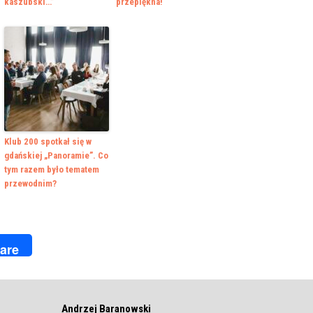
kaszubski…”
przepiękna!
Klub 200 spotkał się w
gdańskiej „Panoramie”. Co
tym razem było tematem
przewodnim?
k
r
are
Andrzej Baranowski