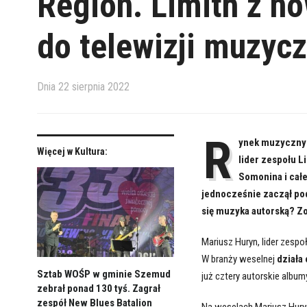
Region. Limith z n
do telewizji muzyc
Dnia
22 sierpnia 2022
R
ynek muzyczny o
Więcej w Kultura:
lider zespołu L
Somonina i cał
jednocześnie zaczął pod
się muzyka autorską? Z
Mariusz Huryn, lider zesp
W branży weselnej
działa 
Sztab WOŚP w gminie Szemud
już cztery autorskie albu
zebrał ponad 130 tyś. Zagrał
zespół New Blues Batalion
Na weselach Mariusz Hury