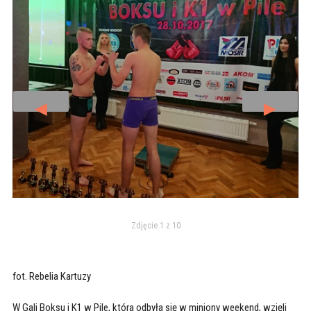
◄
►
Zdjęcie 1 z 10
fot. Rebelia Kartuzy
W Gali Boksu i K1 w Pile, która odbyła się w miniony weekend, wzięli