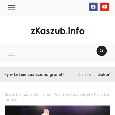
facebook
youtube
 Leźnie znaleziono granat!
Zakończono prz
2 lata temu
zKaszub.info
>
Wiadomości
>
Kartuzy
>
Rebelianci z Kartuz walczyli w Pile i Kaliszu
[ZDJĘCIA]