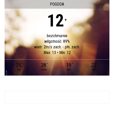
POGODA
12
°
bezchmurnie
wilgotność: 89%
wiatr: 2m/s zach. - płn. zach.
Max: 13 • Min: 12
25
28
19
22
°
°
°
°
ND
PON
WT
ŚR