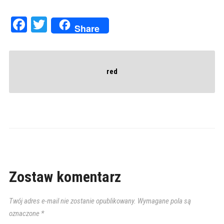
Facebook
Twitter
Share
red
Zostaw komentarz
Twój adres e-mail nie zostanie opublikowany.
Wymagane pola są
oznaczone
*