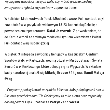
Wyciągamy wnioski z naszych walk, aby wrócić jeszcze bardziej
zmotywowani i głodni zwycięstwa
– zapewnia trener.
W kaliskich Mistrzostwach Polski Młodzieżowców Full- contact, czyli
zawodników w przydziale wiekowym 18-23, kaszubską Rebelię z
powodzeniem reprezentował
Rafał Jaszczuk
. Z powodzeniem, bo
do Kartuz wrócił ze srebrnym medalem i tytułem wicemistrza Polski
Full-contact wagi superciężkiej.
W piątek, 3 listopada zawodnicy trenujący w Kaszubskim Centrum
Sportów Walki w Kartuzach, wezmą udział w Mistrzostwach Świata
Seniorów w Kickboxingu, które odbędą się na Węgrzech. W składzie
kadry narodowej znaleźli się
Mikołaj Krause
84 kg oraz
Kamil Mateja
69 kg.
–
Pragniemy podziękować wszystkim kibicom, którzy dopingowali nas w
Pile oraz przed ekranami TV. Dziękujemy za miłe słowa oraz wspaniały
doping podczas gali
– zaznacza
Patryk Zaborowski
.