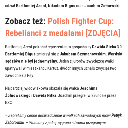
udział
Bartłomiej Arent
,
Nikodem Bigus
oraz
Joachim Żołnowski
.
Zobacz też:
Polish Fighter Cup:
Rebelianci z medalami [ZDJĘCIA]
Bartłomiej Arent pokonał reprezentanta gospodarzy
Dawida Sieka
3:0.
Bartłomiej Bigus
zmierzył się z
Jakubem Szymanowskim. Werdykt
sędziów nie był jednomyślny.
Jeden z jurorów zwycięzcę walki
upatrywał w mieszkańcu Kartuz, dwóch innych uznało zwycięstwo
zawodnika z Piły.
Najbardziej widowiskowa okazała się walka
Joachima
Żołnowskiego
i
Dawida Nitka
. Joachim przegrał w 2 rundzie przez
RSC.
– Zebraliśmy cenne doświadczenie w walkach zawodowych mówi
Patryk
Zaborowsk
i.
–
Wracamy z jedną wygraną i dwoma przegranymi.