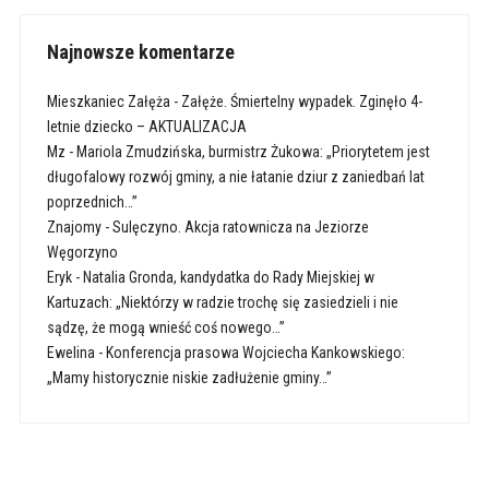
Najnowsze komentarze
Mieszkaniec Załęża
-
Załęże. Śmiertelny wypadek. Zginęło 4-
letnie dziecko – AKTUALIZACJA
Mz
-
Mariola Zmudzińska, burmistrz Żukowa: „Priorytetem jest
długofalowy rozwój gminy, a nie łatanie dziur z zaniedbań lat
poprzednich…”
Znajomy
-
Sulęczyno. Akcja ratownicza na Jeziorze
Węgorzyno
Eryk
-
Natalia Gronda, kandydatka do Rady Miejskiej w
Kartuzach: „Niektórzy w radzie trochę się zasiedzieli i nie
sądzę, że mogą wnieść coś nowego…”
Ewelina
-
Konferencja prasowa Wojciecha Kankowskiego:
„Mamy historycznie niskie zadłużenie gminy…”