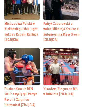
Mistrzostwa Polski w
Patryk Zaborowski o
Kickboxingu kick-light:
walce Mikołaja Krause z
sukces Rebelii Kartuzy
Bułgarem na ME w Grecji
[ZDJĘCIA]
[ZDJĘCIA]
Puchar Kaszub DFN
Nikodem Biegus na MŚ
2016: zwyciężyli Patryk
w Dublinie [ZDJĘCIA]
Rasch i Zbigniew
Hormański [ZDJĘCIA]