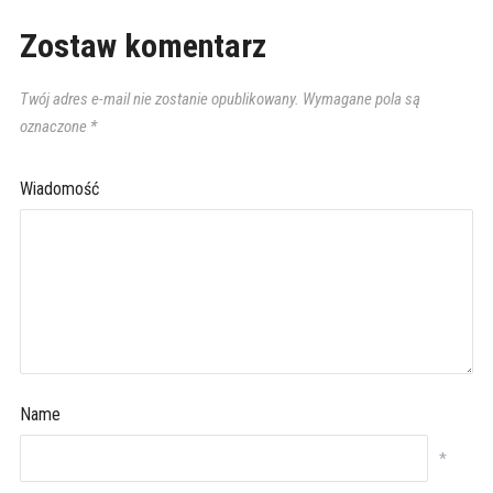
Zostaw komentarz
Twój adres e-mail nie zostanie opublikowany.
Wymagane pola są
oznaczone
*
Wiadomość
Name
*