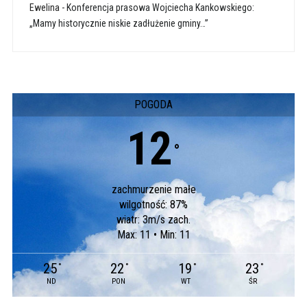
Ewelina
-
Konferencja prasowa Wojciecha Kankowskiego:
„Mamy historycznie niskie zadłużenie gminy…”
POGODA
12
°
zachmurzenie małe
wilgotność: 87%
wiatr: 3m/s zach.
Max: 11 • Min: 11
25
22
19
23
°
°
°
°
ND
PON
WT
ŚR