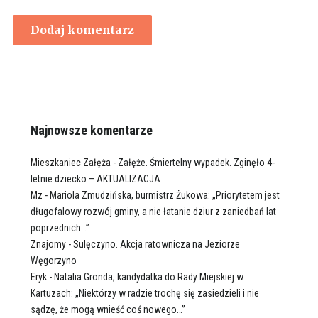
Najnowsze komentarze
Mieszkaniec Załęża
-
Załęże. Śmiertelny wypadek. Zginęło 4-
letnie dziecko – AKTUALIZACJA
Mz
-
Mariola Zmudzińska, burmistrz Żukowa: „Priorytetem jest
długofalowy rozwój gminy, a nie łatanie dziur z zaniedbań lat
poprzednich…”
Znajomy
-
Sulęczyno. Akcja ratownicza na Jeziorze
Węgorzyno
Eryk
-
Natalia Gronda, kandydatka do Rady Miejskiej w
Kartuzach: „Niektórzy w radzie trochę się zasiedzieli i nie
sądzę, że mogą wnieść coś nowego…”