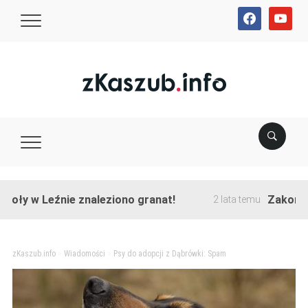
facebook
youtube
w Leźnie znaleziono granat!
Zakończono pr
2 lata temu
zKaszub.info
>
Wiadomości
>
Psy do adopcji z Dąbrówki: Spam