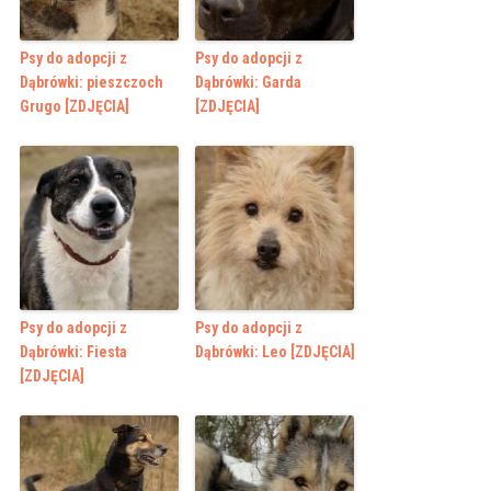
Psy do adopcji z
Psy do adopcji z
Dąbrówki: pieszczoch
Dąbrówki: Garda
Grugo [ZDJĘCIA]
[ZDJĘCIA]
Psy do adopcji z
Psy do adopcji z
Dąbrówki: Fiesta
Dąbrówki: Leo [ZDJĘCIA]
[ZDJĘCIA]