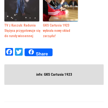
TV z Kaszub: Radunia
GKS Cartusia 1923
Stężyca przygotowuje się
wybrała nowy skład
do rundy wiosennej
zarządu!
Facebook
Twitter
Share
info: GKS Cartusia 1923