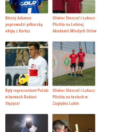
Błażej Adamus
Oliwier Stenzel i Łukasz
poprowadzi piłkarską
Plichta na Letniej
ekipę z Kartuz
Akademii Młodych Orłów
Były reprezentant Polski
Oliwier Stenzel i Łukasz
w barwach Raduni
Plichta na testach w
Stężyca!
Zagłębiu Lubin