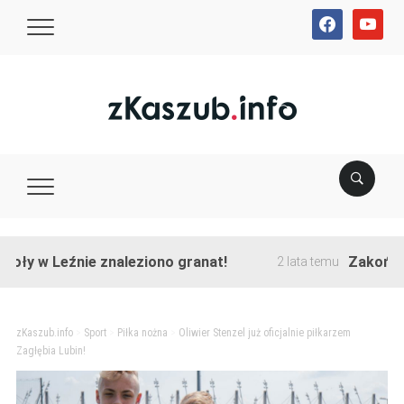
facebook
youtube
 w Leźnie znaleziono granat!
Zakończono 
2 lata temu
zKaszub.info
>
Sport
>
Piłka nożna
>
Oliwier Stenzel już oficjalnie piłkarzem
Zagłębia Lubin!