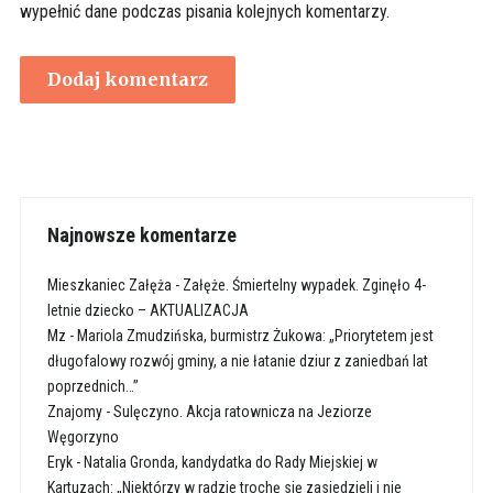
wypełnić dane podczas pisania kolejnych komentarzy.
Najnowsze komentarze
Mieszkaniec Załęża
-
Załęże. Śmiertelny wypadek. Zginęło 4-
letnie dziecko – AKTUALIZACJA
Mz
-
Mariola Zmudzińska, burmistrz Żukowa: „Priorytetem jest
długofalowy rozwój gminy, a nie łatanie dziur z zaniedbań lat
poprzednich…”
Znajomy
-
Sulęczyno. Akcja ratownicza na Jeziorze
Węgorzyno
Eryk
-
Natalia Gronda, kandydatka do Rady Miejskiej w
Kartuzach: „Niektórzy w radzie trochę się zasiedzieli i nie