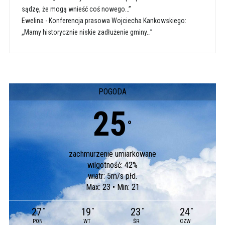
sądzę, że mogą wnieść coś nowego…”
Ewelina
-
Konferencja prasowa Wojciecha Kankowskiego:
„Mamy historycznie niskie zadłużenie gminy…”
POGODA
25
°
zachmurzenie umiarkowane
wilgotność: 42%
wiatr: 5m/s płd.
Max: 23 • Min: 21
27
19
23
24
°
°
°
°
PON
WT
ŚR
CZW