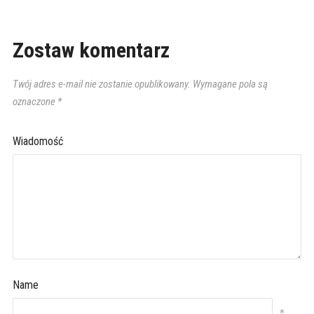
Zostaw komentarz
Twój adres e-mail nie zostanie opublikowany.
Wymagane pola są
oznaczone
*
Wiadomość
Name
*