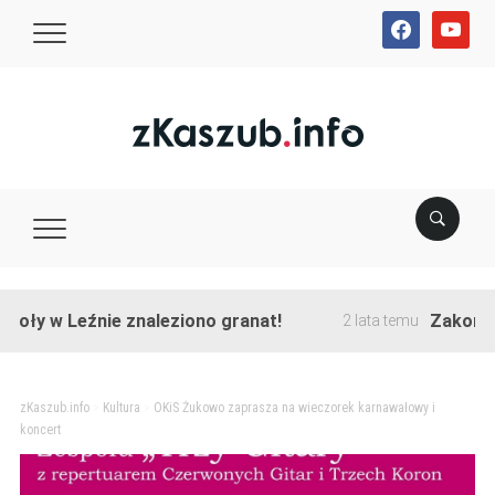
facebook
youtube
 Leźnie znaleziono granat!
Zakończono prz
2 lata temu
zKaszub.info
>
Kultura
>
OKiS Żukowo zaprasza na wieczorek karnawałowy i
koncert