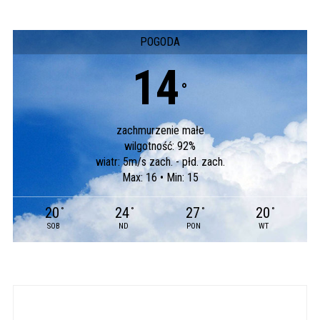
POGODA
14
°
zachmurzenie małe
wilgotność: 92%
wiatr: 5m/s zach. - płd. zach.
Max: 16 • Min: 15
20
24
27
20
°
°
°
°
SOB
ND
PON
WT