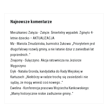
Najnowsze komentarze
Mieszkaniec Załęża
-
Załęże. Śmiertelny wypadek. Zginęło 4-
letnie dziecko – AKTUALIZACJA
Mz
-
Mariola Zmudzińska, burmistrz Żukowa: „Priorytetem jest
długofalowy rozwój gminy, a nie łatanie dziur z zaniedbań lat
poprzednich…”
Znajomy
-
Sulęczyno. Akcja ratownicza na Jeziorze
Węgorzyno
Eryk
-
Natalia Gronda, kandydatka do Rady Miejskiej w
Kartuzach: „Niektórzy w radzie trochę się zasiedzieli i nie
sądzę, że mogą wnieść coś nowego…”
Ewelina
-
Konferencja prasowa Wojciecha Kankowskiego:
„Mamy historycznie niskie zadłużenie gminy…”