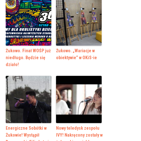
Żukowo. Finał WOŚP już
Żukowo. „Wariacje w
niedługo. Będzie się
obiektywie” w OKiS-ie
działo!
Energiczne Sobótki w
Nowy teledysk zespołu
Żukowie! Wystąpił
IVY! Nakręcony zostały w