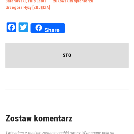
Baranovski, Filip Lato i
żukowskim spichlerzu
Grzegorz Hyży [ZDJĘCIA]
Facebook
Twitter
Share
STO
Zostaw komentarz
Twój adres e-mail nie zostanie opublikowany.
Wymagane pola są