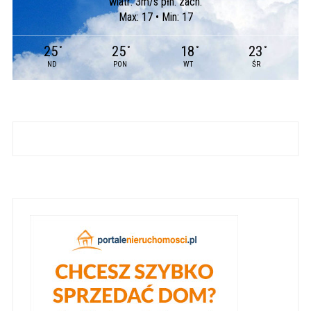
wiatr: 3m/s płn. zach.
Max: 17 • Min: 17
25
25
18
23
°
°
°
°
ND
PON
WT
ŚR