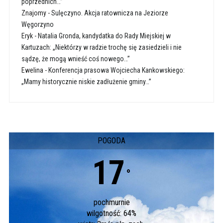
poprzednich…”
Znajomy
-
Sulęczyno. Akcja ratownicza na Jeziorze
Węgorzyno
Eryk
-
Natalia Gronda, kandydatka do Rady Miejskiej w
Kartuzach: „Niektórzy w radzie trochę się zasiedzieli i nie
sądzę, że mogą wnieść coś nowego…”
Ewelina
-
Konferencja prasowa Wojciecha Kankowskiego:
„Mamy historycznie niskie zadłużenie gminy…”
POGODA
17
°
pochmurnie
wilgotność: 64%