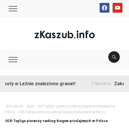
facebook
youtube
koły w Leźnie znaleziono granat!
Zakończon
2 lata temu
zKaszub.info
>
Sport
>
OCR Topliga: pierwszy ranking biegów przełajowych w
Polsce
>
OCR-Topliga-pierwszy-ranking-biegow-przelajowych-w-Polsce
OCR-Topliga-pierwszy-ranking-biegow-przelajowych-w-Polsce