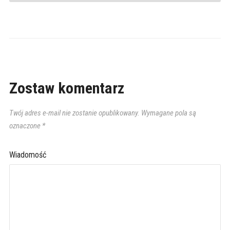
Zostaw komentarz
Twój adres e-mail nie zostanie opublikowany.
Wymagane pola są
oznaczone
*
Wiadomość