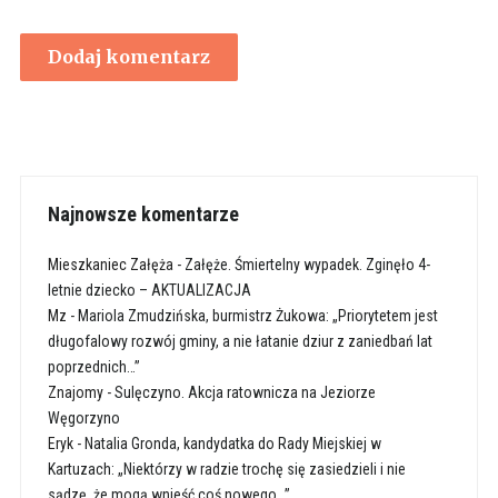
Najnowsze komentarze
Mieszkaniec Załęża
-
Załęże. Śmiertelny wypadek. Zginęło 4-
letnie dziecko – AKTUALIZACJA
Mz
-
Mariola Zmudzińska, burmistrz Żukowa: „Priorytetem jest
długofalowy rozwój gminy, a nie łatanie dziur z zaniedbań lat
poprzednich…”
Znajomy
-
Sulęczyno. Akcja ratownicza na Jeziorze
Węgorzyno
Eryk
-
Natalia Gronda, kandydatka do Rady Miejskiej w
Kartuzach: „Niektórzy w radzie trochę się zasiedzieli i nie
sądzę, że mogą wnieść coś nowego…”