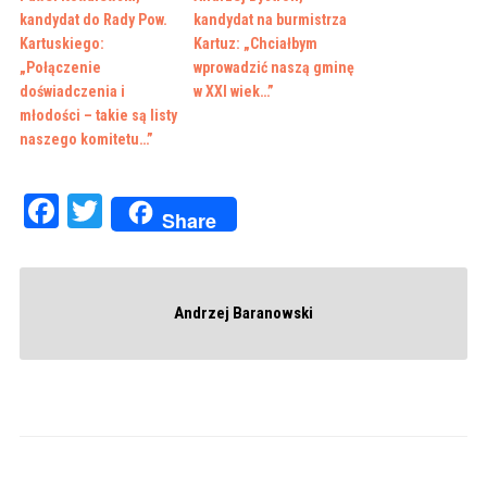
kandydat do Rady Pow.
kandydat na burmistrza
Kartuskiego:
Kartuz: „Chciałbym
„Połączenie
wprowadzić naszą gminę
doświadczenia i
w XXI wiek…”
młodości – takie są listy
naszego komitetu…”
Facebook
Twitter
Share
Andrzej Baranowski