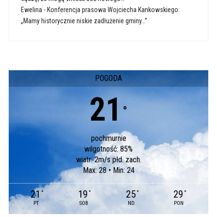
Ewelina
-
Konferencja prasowa Wojciecha Kankowskiego:
„Mamy historycznie niskie zadłużenie gminy…”
POGODA
21
°
pochmurnie
wilgotność: 85%
wiatr: 2m/s płd. zach.
Max: 28 • Min: 24
21
19
25
29
°
°
°
°
PT
SOB
ND
PON