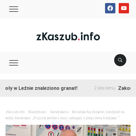
facebook
youtube
w Leźnie znaleziono granat!
Zakończono pr
2 lata temu
zKaszub.info
>
Wiadomości
>
Sierakowice
>
Mirosław Kuczkowski, kandydat na
wójta Sierakowic: „Przyszły włodarz musi zabiegać o połączenia kolejowe…”