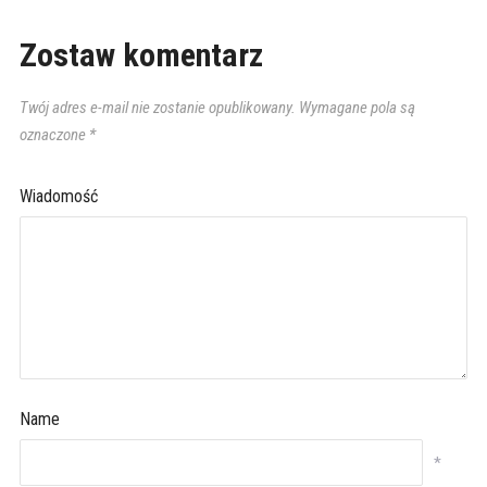
Zostaw komentarz
Twój adres e-mail nie zostanie opublikowany.
Wymagane pola są
oznaczone
*
Wiadomość
Name
*