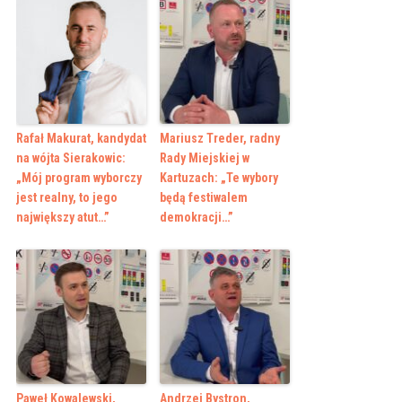
Rafał Makurat, kandydat
Mariusz Treder, radny
na wójta Sierakowic:
Rady Miejskiej w
„Mój program wyborczy
Kartuzach: „Te wybory
jest realny, to jego
będą festiwalem
największy atut…”
demokracji…”
Paweł Kowalewski,
Andrzej Bystron,