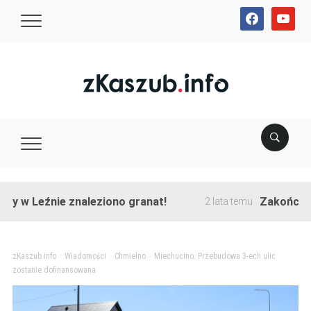
facebook
youtube
eźnie znaleziono granat!
Zakończono przeb
2 lata temu
zKaszub.info
>
Wiadomości
>
Chmielno
>
Miechucino. Przebudowa 3-ech ulic
zostanie dofinansowana