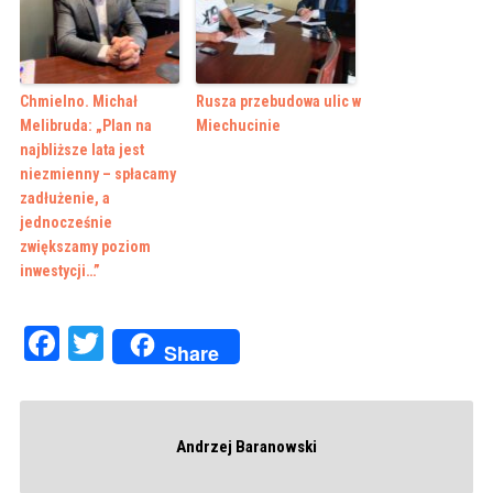
Chmielno. Michał
Rusza przebudowa ulic w
Melibruda: „Plan na
Miechucinie
najbliższe lata jest
niezmienny – spłacamy
zadłużenie, a
jednocześnie
zwiększamy poziom
inwestycji…”
Facebook
Twitter
Share
Andrzej Baranowski