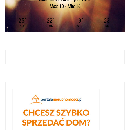
Max: 18 • Min: 16
25
22
19
23
°
°
°
°
ND
PON
WT
ŚR