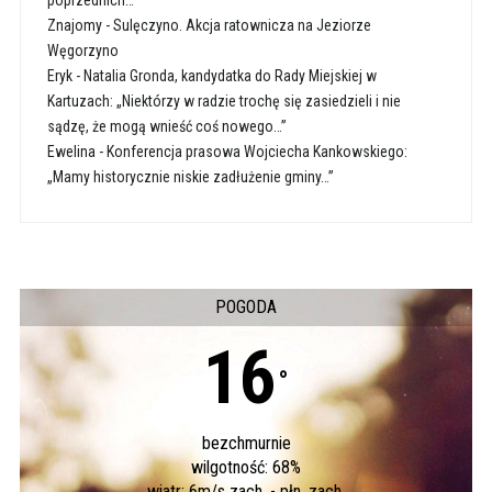
poprzednich…”
Znajomy
-
Sulęczyno. Akcja ratownicza na Jeziorze
Węgorzyno
Eryk
-
Natalia Gronda, kandydatka do Rady Miejskiej w
Kartuzach: „Niektórzy w radzie trochę się zasiedzieli i nie
sądzę, że mogą wnieść coś nowego…”
Ewelina
-
Konferencja prasowa Wojciecha Kankowskiego:
„Mamy historycznie niskie zadłużenie gminy…”
POGODA
16
°
bezchmurnie
wilgotność: 68%
wiatr: 6m/s zach. - płn. zach.