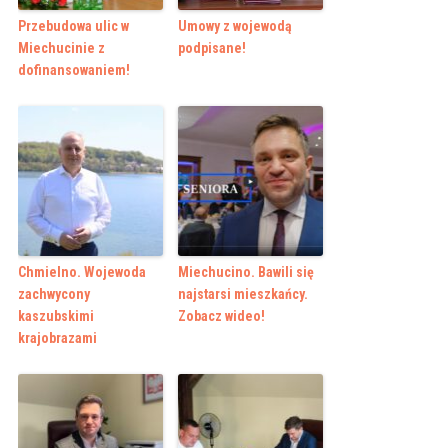
Przebudowa ulic w
Umowy z wojewodą
Miechucinie z
podpisane!
dofinansowaniem!
Chmielno. Wojewoda
Miechucino. Bawili się
zachwycony
najstarsi mieszkańcy.
kaszubskimi
Zobacz wideo!
krajobrazami