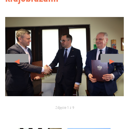
◄
►
Zdjęcie 1 z 9