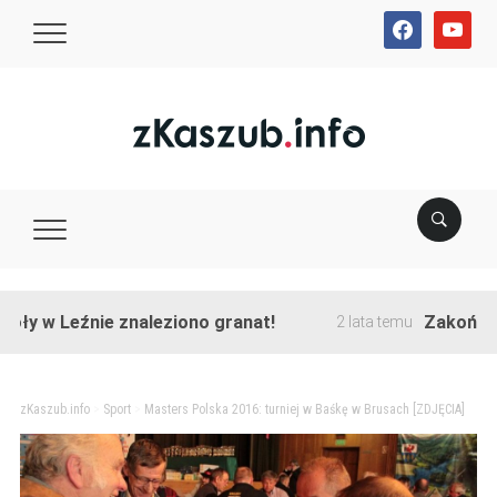
facebook
youtube
Leźnie znaleziono granat!
Zakończono prz
2 lata temu
zKaszub.info
>
Sport
>
Masters Polska 2016: turniej w Baśkę w Brusach [ZDJĘCIA]