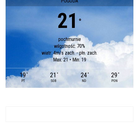
POGODA
21
°
pochmurnie
wilgotność: 70%
wiatr: 4m/s zach. - płn. zach.
Max: 21 • Min: 19
19
21
24
29
°
°
°
°
PT
SOB
ND
PON