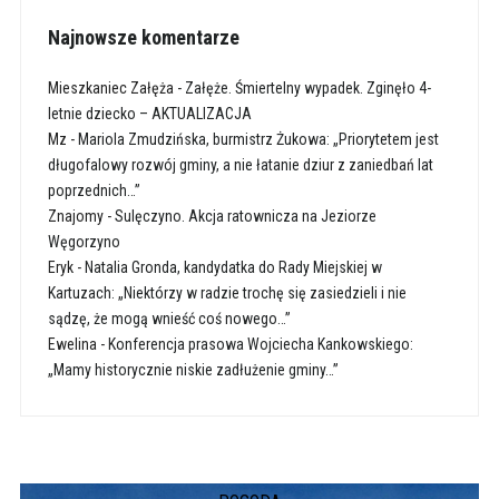
Najnowsze komentarze
Mieszkaniec Załęża
-
Załęże. Śmiertelny wypadek. Zginęło 4-
letnie dziecko – AKTUALIZACJA
Mz
-
Mariola Zmudzińska, burmistrz Żukowa: „Priorytetem jest
długofalowy rozwój gminy, a nie łatanie dziur z zaniedbań lat
poprzednich…”
Znajomy
-
Sulęczyno. Akcja ratownicza na Jeziorze
Węgorzyno
Eryk
-
Natalia Gronda, kandydatka do Rady Miejskiej w
Kartuzach: „Niektórzy w radzie trochę się zasiedzieli i nie
sądzę, że mogą wnieść coś nowego…”
Ewelina
-
Konferencja prasowa Wojciecha Kankowskiego:
„Mamy historycznie niskie zadłużenie gminy…”