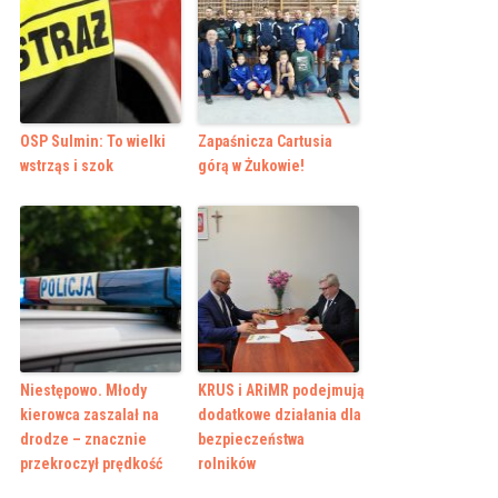
OSP Sulmin: To wielki
Zapaśnicza Cartusia
wstrząs i szok
górą w Żukowie!
Niestępowo. Młody
KRUS i ARiMR podejmują
kierowca zaszalał na
dodatkowe działania dla
drodze – znacznie
bezpieczeństwa
przekroczył prędkość
rolników