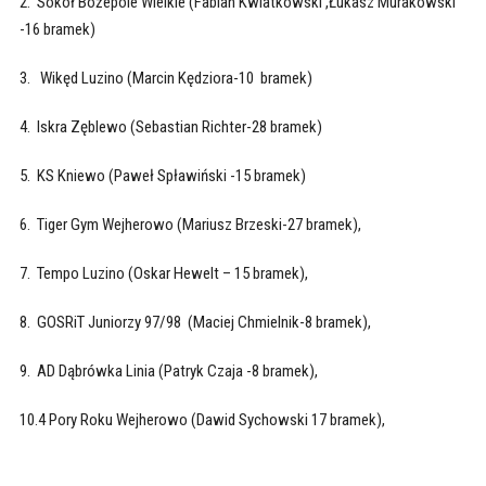
2. Sokół Bożepole Wielkie (Fabian Kwiatkowski ,Łukasz Murakowski
-16 bramek)
3. Wikęd Luzino (Marcin Kędziora-10 bramek)
4. Iskra Zęblewo (Sebastian Richter-28 bramek)
5. KS Kniewo (Paweł Spławiński -15 bramek)
6. Tiger Gym Wejherowo (Mariusz Brzeski-27 bramek),
7. Tempo Luzino (Oskar Hewelt – 15 bramek),
8. GOSRiT Juniorzy 97/98 (Maciej Chmielnik-8 bramek),
9. AD Dąbrówka Linia (Patryk Czaja -8 bramek),
10.4 Pory Roku Wejherowo (Dawid Sychowski 17 bramek),