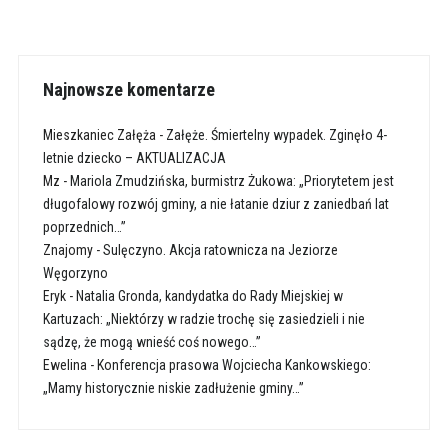
Najnowsze komentarze
Mieszkaniec Załęża
-
Załęże. Śmiertelny wypadek. Zginęło 4-
letnie dziecko – AKTUALIZACJA
Mz
-
Mariola Zmudzińska, burmistrz Żukowa: „Priorytetem jest
długofalowy rozwój gminy, a nie łatanie dziur z zaniedbań lat
poprzednich…”
Znajomy
-
Sulęczyno. Akcja ratownicza na Jeziorze
Węgorzyno
Eryk
-
Natalia Gronda, kandydatka do Rady Miejskiej w
Kartuzach: „Niektórzy w radzie trochę się zasiedzieli i nie
sądzę, że mogą wnieść coś nowego…”
Ewelina
-
Konferencja prasowa Wojciecha Kankowskiego:
„Mamy historycznie niskie zadłużenie gminy…”