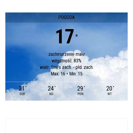
POGODA
17
°
zachmurzenie małe
wilgotność: 83%
wiatr: 5m/s zach. - płd. zach.
Max: 16 • Min: 15
21
24
29
20
°
°
°
°
SOB
ND
PON
WT