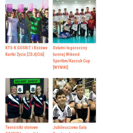
KTS-K GOSRiT i Różówe
Ostatni tegoroczny
Kartki Życia [ZDJĘCIA]
turniej Wikend
Sportbm/Kaszub Cup
[WYNIKI]
Tenisistki stołowe
Jubileuszowa Gala