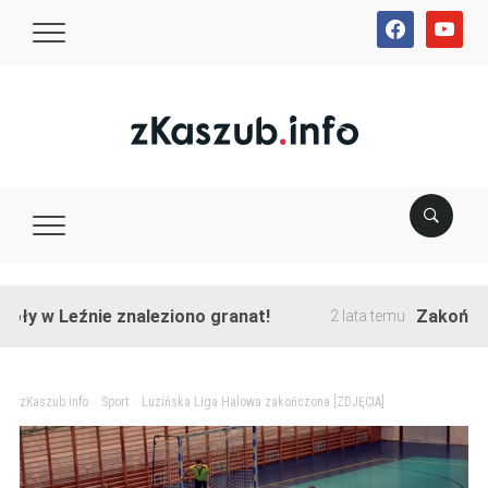
facebook
youtube
 Leźnie znaleziono granat!
Zakończono pr
2 lata temu
zKaszub.info
>
Sport
>
Luzińska Liga Halowa zakończona [ZDJĘCIA]