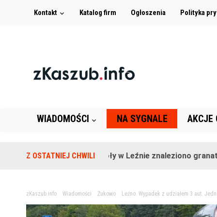
Kontakt
Katalog firm
Ogłoszenia
Polityka pr
WIADOMOŚCI
NA SYGNALE
AKCJE
Na terenie szkoły w Leźnie znaleziono granat!
Z OSTATNIEJ CHWILI
2 
zKaszub.info
>
Wiadomości
>
Żukowo
>
Leźno. Wypadek z udziałem 3 aut. Jedn