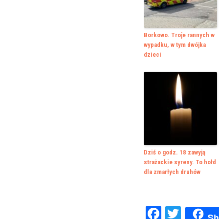
Borkowo. Troje rannych w
wypadku, w tym dwójka
dzieci
Dziś o godz. 18 zawyją
strażackie syreny. To hołd
dla zmarłych druhów
Faceboo
Twitte
Sh