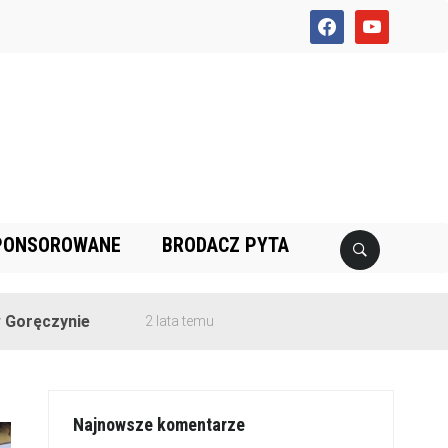
facebook
youtube
PONSOROWANE
BRODACZ PYTA
ie
2 lata temu
Najnowsze komentarze