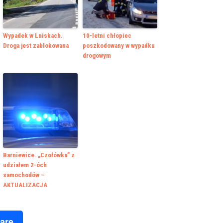
Wypadek w Lniskach.
10-letni chłopiec
Droga jest zablokowana
poszkodowany w wypadku
drogowym
Barniewice. „Czołówka” z
udziałem 2-óch
samochodów –
AKTUALIZACJA
k
r
are