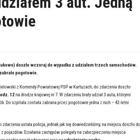
działem 3 aut. Jedną
otowie
Żukowo) doszło wczoraj do wypadku z udziałem trzech samochodów.
zabrało pogotowie.
ielowski z Komendy Powiatowej PSP w Kartuzach, do zdarzenia doszło
godz. 12
na drodze krajowej nr 7. W zdarzeniu brały udział 3 auta, którymi
b. Do szpitala została zabrana przez pogotowie jedna z nich – 42-letni
darzenia ustala policja, jednak jak się dowiedzieliśmy, na miejscu doszło d
 z pojazdów. Działania zastępów polegały na zabezpieczeniu miejsca
mocy osobie poszkodowanej oraz na
udrażnianiu ruchu
.