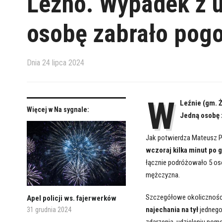
Leźno. Wypadek z u
osobę zabrało pog
Dnia
24 lipca 2024
W
Leźnie (gm. 
Więcej w Na sygnale:
Jedną osobę 
Jak potwierdza Mateusz P
wczoraj kilka minut po 
łącznie podróżowało 5 osó
mężczyzna.
Szczegółowe okoliczności z
Apel policji ws. fajerwerków
najechania na tył
jednego
31 grudnia 2024
zdarzenia, udzieleniu po