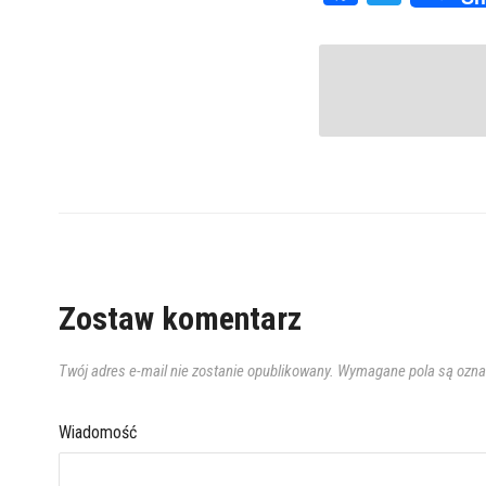
Zostaw komentarz
Twój adres e-mail nie zostanie opublikowany.
Wymagane pola są ozn
Wiadomość