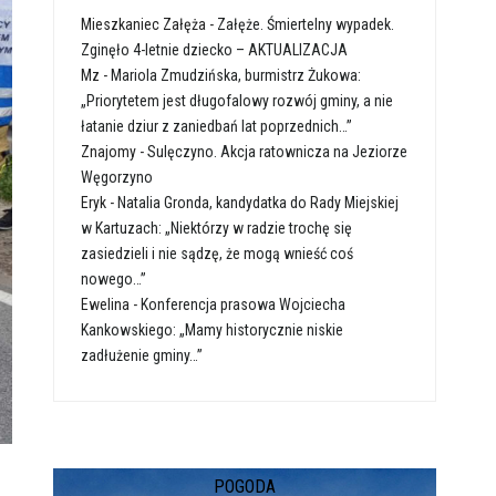
Mieszkaniec Załęża
-
Załęże. Śmiertelny wypadek.
Zginęło 4-letnie dziecko – AKTUALIZACJA
Mz
-
Mariola Zmudzińska, burmistrz Żukowa:
„Priorytetem jest długofalowy rozwój gminy, a nie
łatanie dziur z zaniedbań lat poprzednich…”
Znajomy
-
Sulęczyno. Akcja ratownicza na Jeziorze
Węgorzyno
Eryk
-
Natalia Gronda, kandydatka do Rady Miejskiej
w Kartuzach: „Niektórzy w radzie trochę się
zasiedzieli i nie sądzę, że mogą wnieść coś
nowego…”
Ewelina
-
Konferencja prasowa Wojciecha
Kankowskiego: „Mamy historycznie niskie
zadłużenie gminy…”
POGODA