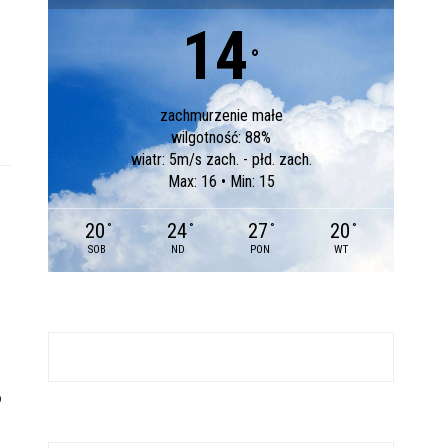
14
°
zachmurzenie małe
wilgotność: 88%
wiatr: 5m/s zach. - płd. zach.
Max: 16 • Min: 15
20
24
27
20
°
°
°
°
SOB
ND
PON
WT
o