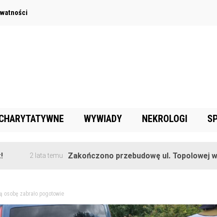
ywatności
 CHARYTATYWNE
WYWIADY
NEKROLOGI
S
Zakończono przebudowę ul. Topolowej w Goręczyn
lata temu
ą osobę zabrało pogotowie