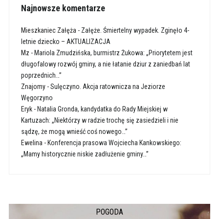
Najnowsze komentarze
Mieszkaniec Załęża
-
Załęże. Śmiertelny wypadek. Zginęło 4-
letnie dziecko – AKTUALIZACJA
Mz
-
Mariola Zmudzińska, burmistrz Żukowa: „Priorytetem jest
długofalowy rozwój gminy, a nie łatanie dziur z zaniedbań lat
poprzednich…”
Znajomy
-
Sulęczyno. Akcja ratownicza na Jeziorze
Węgorzyno
Eryk
-
Natalia Gronda, kandydatka do Rady Miejskiej w
Kartuzach: „Niektórzy w radzie trochę się zasiedzieli i nie
sądzę, że mogą wnieść coś nowego…”
Ewelina
-
Konferencja prasowa Wojciecha Kankowskiego:
„Mamy historycznie niskie zadłużenie gminy…”
POGODA