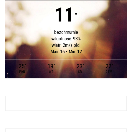
11
°
bezchmurnie
wilgotność: 93%
wiatr: 2m/s płd.
Max: 16 • Min: 12
25
19
23
22
°
°
°
°
PON
WT
ŚR
CZW