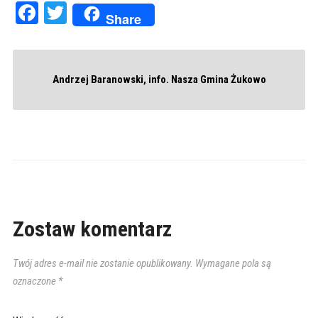
Facebook
Twitter
Share
Andrzej Baranowski, info. Nasza Gmina Żukowo
Zostaw komentarz
Twój adres e-mail nie zostanie opublikowany.
Wymagane pola są
oznaczone
*