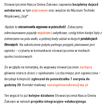
Stowarzyszenie Nasza Gmina Żukowo zapewnia
bezpłatny dojazd
autokarami
, w tym
piętrowym
oraz wejście do Muzeum Techniki
Wojskowej „Gryf”.
-Będzie to
niesamowita wyprawa w przeszłość
. Zobaczymy
odrestaurowane pojazdy
wojskowe
i zabytkowe, czołgi które kiedyś były z
żołnierzami na polu walki, a później brały udział w dużych
produkcjach
filmowych
. Na zakończenie pobytu pełnego przygód, planowane jest
ognisko –
czytamy w komunikacie stowarzyszenia w mediach
społecznościowych.
Ze względu na tematykę, do wyprawy stowarzyszenie
zachęca
głównie starsze dzieci z opiekunami. Liczba miejsc jest ograniczona –
decyduje kolejność
zgłoszeń do poniedziałku 7 sierpnia do
godziny 20
. Kontakt mailowy:
naszagminazukowo@wp.pl
Ten wyjazd to już
kolejne działanie
Stowarzyszenia Nasza Gmina
Żukowo w ramach
projektu integracyjno-edukacyjnego
,