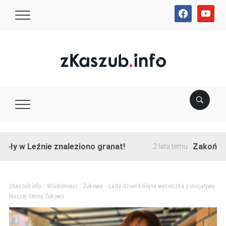
facebook
youtube
Leźnie znaleziono granat!
Zakończono prz
2 lata temu
zKaszub.info
>
Wiadomości
>
Żukowo
>
Lada dzień kolejna wycieczka z inicjatywy
Naszej Gminy Żukowo