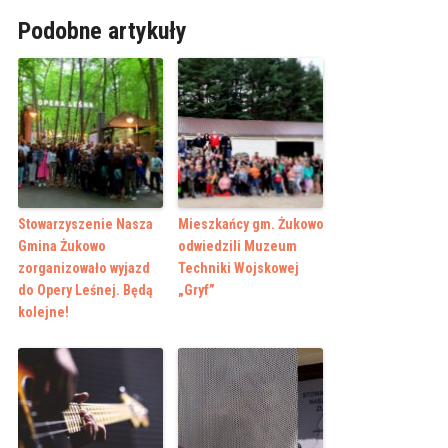
Podobne artykuły
Stowarzyszenie Nasza
Mieszkańcy gm. Żukowo
Gmina Żukowo
odwiedzili Muzeum
zorganizowało wyjazd
Techniki Wojskowej
do Opery Leśnej. Będą
„Gryf”
kolejne!