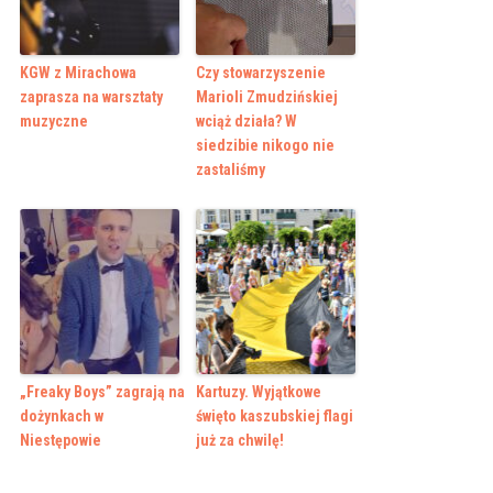
KGW z Mirachowa
Czy stowarzyszenie
zaprasza na warsztaty
Marioli Zmudzińskiej
muzyczne
wciąż działa? W
siedzibie nikogo nie
zastaliśmy
„Freaky Boys” zagrają na
Kartuzy. Wyjątkowe
dożynkach w
święto kaszubskiej flagi
Niestępowie
już za chwilę!