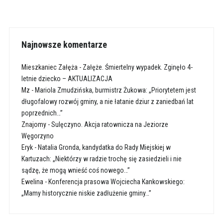
Najnowsze komentarze
Mieszkaniec Załęża
-
Załęże. Śmiertelny wypadek. Zginęło 4-
letnie dziecko – AKTUALIZACJA
Mz
-
Mariola Zmudzińska, burmistrz Żukowa: „Priorytetem jest
długofalowy rozwój gminy, a nie łatanie dziur z zaniedbań lat
poprzednich…”
Znajomy
-
Sulęczyno. Akcja ratownicza na Jeziorze
Węgorzyno
Eryk
-
Natalia Gronda, kandydatka do Rady Miejskiej w
Kartuzach: „Niektórzy w radzie trochę się zasiedzieli i nie
sądzę, że mogą wnieść coś nowego…”
Ewelina
-
Konferencja prasowa Wojciecha Kankowskiego:
„Mamy historycznie niskie zadłużenie gminy…”