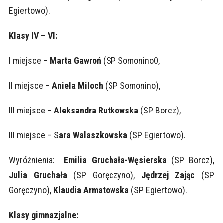
Egiertowo).
Klasy IV – VI:
I miejsce –
Marta Gawroń
(SP Somonino0,
II miejsce –
Aniela Miloch
(SP Somonino),
III miejsce –
Aleksandra Rutkowska
(SP Borcz),
III miejsce – S
ara Walaszkowska
(SP Egiertowo).
Wyróżnienia:
Emilia Gruchała-Węsierska
(SP Borcz),
Julia Gruchała
(SP Goręczyno),
Jędrzej Zając
(SP
Goręczyno),
Klaudia Armatowska
(SP Egiertowo).
Klasy gimnazjalne: