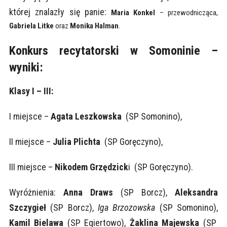
której znalazły się panie:
Maria Konkel
– przewodnicząca,
Gabriela Litke
oraz
Monika Halman
.
Konkurs recytatorski w Somoninie –
wyniki:
Klasy I – III:
I miejsce –
Agata Leszkowska
(SP Somonino),
II miejsce –
Julia Plichta
(SP Goręczyno),
III miejsce –
Nikodem Grzędzick
i (SP Goręczyno).
Wyróżnienia:
Anna Draws
(SP Borcz),
Aleksandra
Szczygieł
(SP Borcz),
Iga Brzozowska
(SP Somonino),
Kamil Bielawa
(SP Egiertowo),
Żaklina Majewska
(SP