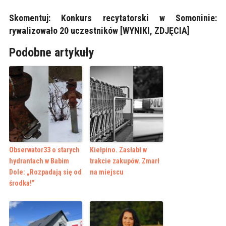
Skomentuj:
Konkurs recytatorski w Somoninie:
rywalizowało 20 uczestników [WYNIKI, ZDJĘCIA]
Podobne artykuły
Obserwator33 o starych
Kiełpino. Zasłabł w
hydrantach w Babim
trakcie zakupów. Zmarł
Dole: „Rozpadają się od
na miejscu
środka!”