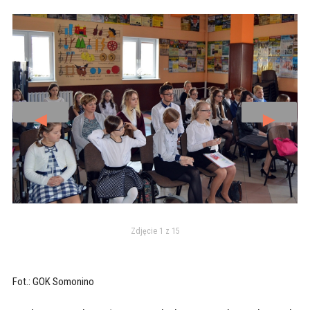
◄
►
Zdjęcie 1 z 15
Fot.: GOK Somonino