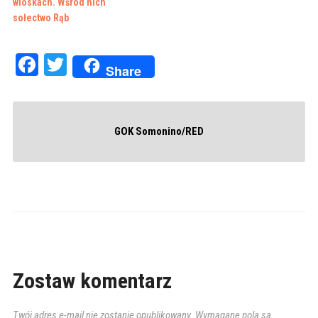
wioskach. Wśród nich
sołectwo Rąb
Facebook
Twitter
Share
GOK Somonino/RED
Zostaw komentarz
Twój adres e-mail nie zostanie opublikowany.
Wymagane pola są