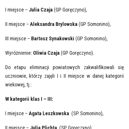
I miejsce –
Julia Czaja
(GP Goręczyno),
II miejsce –
Aleksandra Brylowska
(GP Somonino),
III miejsce –
Bartosz Synakowski
(GP Somonino),
Wyróżnienie:
Oliwia Czaja
(GP Goręczyno).
Do etapu eliminacji powiatowych zakwalifikowali się
uczniowie, którzy zajęli I i II miejsce w danej kategorii
wiekowej, tj.:
W kategorii klas I – III:
I miejsce –
Agata Leszkowska
(SP Somonino),
II miejsce –
Julia Plichta
(SP Goręczyno).