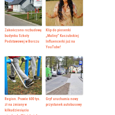
Zakończono rozbudowę
Klip do piosenki
budynku Szkoły
„Maliny” Kaszubskiej
Podstawowej w Borczu
Influencerki już na
YouTube!
Region. Prawie 600 tys.
Gryf uruchamia nowy
zł na zmiany w
przystanek autobusowy
kilkudziesięciu