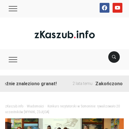
facebook
youtube
e znaleziono granat!
Zakończono przebudow
2 lata temu
zKaszub.info
>
Wiadomości
>
Konkurs recytatorski w Somoninie: rywalizowało 20
uczestników [WYNIKI, ZDJĘCIA]