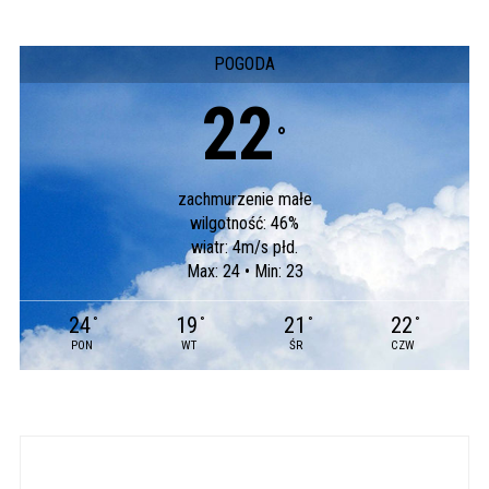
POGODA
22
°
zachmurzenie małe
wilgotność: 46%
wiatr: 4m/s płd.
Max: 24 • Min: 23
24
19
21
22
°
°
°
°
PON
WT
ŚR
CZW