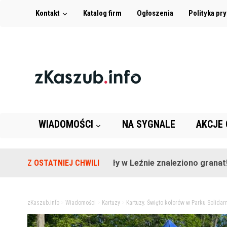
Kontakt
Katalog firm
Ogłoszenia
Polityka pr
WIADOMOŚCI
NA SYGNALE
AKCJE
Na terenie szkoły w Leźnie znaleziono granat!
Z OSTATNIEJ CHWILI
2 la
zKaszub.info
>
Wiadomości
>
Kartuzy
>
Kartuzy. Święto kolorów w Parku Solidar