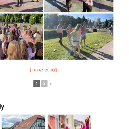
[POKAZ ZDJĘĆ]
1
2
►
ły