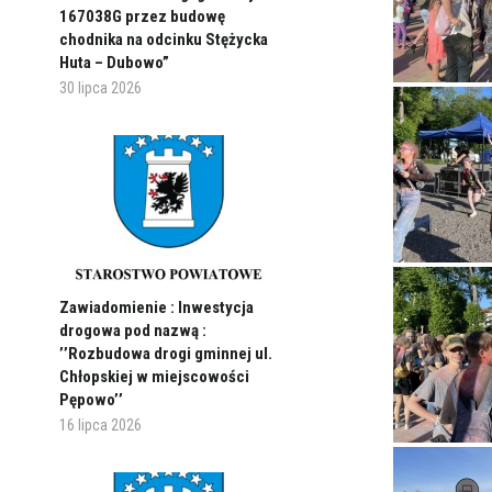
167038G przez budowę
chodnika na odcinku Stężycka
Huta – Dubowo”
30 lipca 2026
Zawiadomienie : Inwestycja
drogowa pod nazwą :
’’Rozbudowa drogi gminnej ul.
Chłopskiej w miejscowości
Pępowo’’
16 lipca 2026