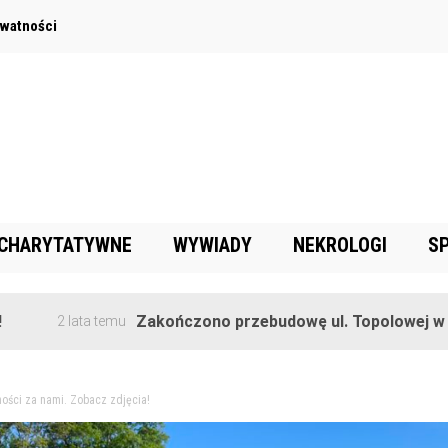
ywatności
 CHARYTATYWNE
WYWIADY
NEKROLOGI
S
Zakończono przebudowę ul. Topolowej w Goręczynie
ta temu
ności za nami. Zobacz zdjęcia!