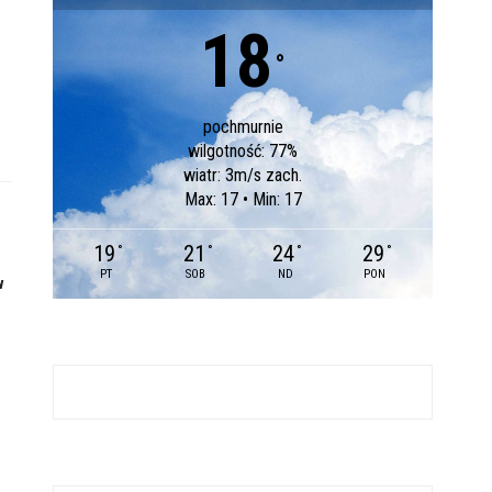
18
°
pochmurnie
wilgotność: 77%
wiatr: 3m/s zach.
Max: 17 • Min: 17
19
21
24
29
°
°
°
°
PT
SOB
ND
PON
w