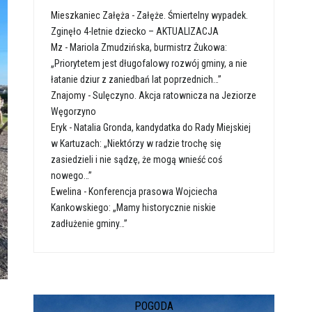
Mieszkaniec Załęża
-
Załęże. Śmiertelny wypadek.
Zginęło 4-letnie dziecko – AKTUALIZACJA
Mz
-
Mariola Zmudzińska, burmistrz Żukowa:
„Priorytetem jest długofalowy rozwój gminy, a nie
łatanie dziur z zaniedbań lat poprzednich…”
Znajomy
-
Sulęczyno. Akcja ratownicza na Jeziorze
Węgorzyno
Eryk
-
Natalia Gronda, kandydatka do Rady Miejskiej
w Kartuzach: „Niektórzy w radzie trochę się
zasiedzieli i nie sądzę, że mogą wnieść coś
nowego…”
Ewelina
-
Konferencja prasowa Wojciecha
Kankowskiego: „Mamy historycznie niskie
zadłużenie gminy…”
POGODA