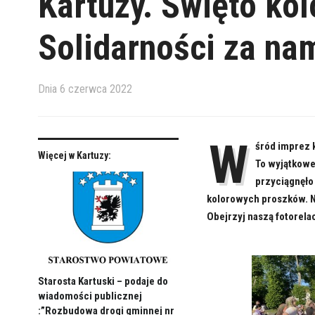
Kartuzy. Święto ko
Solidarności za nam
Dnia
6 czerwca 2022
W
śród imprez k
Więcej w Kartuzy:
To wyjątkowe
przyciągnęło
kolorowych proszków. Ni
Obejrzyj naszą fotorelac
Starosta Kartuski – podaje do
wiadomości publicznej
:”Rozbudowa drogi gminnej nr