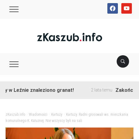
facebook
youtube
eźnie znaleziono granat!
Zakończono przeb
2 lata temu
zKaszub.info
>
Wiadomości
>
Kartuzy
>
Kartuzy. Radni głosowali ws. mieszkania
komunalnego K. Kałużnej. Nie wszyscy byli na sali