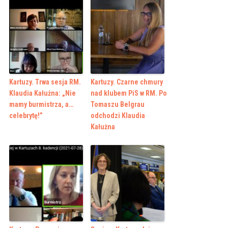
Kartuzy. Trwa sesja RM.
Kartuzy. Czarne chmury
Klaudia Kałużna: „Nie
nad klubem PiS w RM. Po
mamy burmistrza, a…
Tomaszu Belgrau
celebrytę!”
odchodzi Klaudia
Kałużna