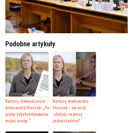
Podobne artykuły
Kartuzy. Oświadczenie
Kartuzy. Aleksandra
Aleksandry Pruszak: „To
Pruszak – na sesji
próba zdyskredytowania
zdalnej i w pracy
mojej osoby…”
jednocześnie?