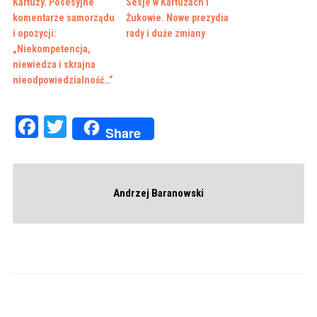
Kartuzy. Posesyjne
Sesje w Kartuzach i
komentarze samorządu
Żukowie. Nowe prezydia
i opozycji:
rady i duże zmiany
„Niekompetencja,
niewiedza i skrajna
nieodpowiedzialność…”
Facebook
Twitter
Share
Andrzej Baranowski