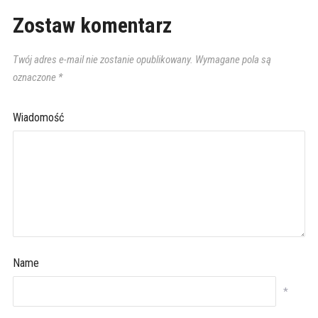
Zostaw komentarz
Twój adres e-mail nie zostanie opublikowany.
Wymagane pola są
oznaczone
*
Wiadomość
Name
*