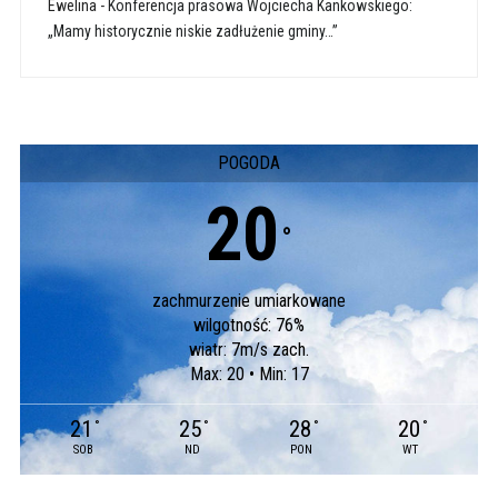
Ewelina
-
Konferencja prasowa Wojciecha Kankowskiego:
„Mamy historycznie niskie zadłużenie gminy…”
POGODA
20
°
zachmurzenie umiarkowane
wilgotność: 76%
wiatr: 7m/s zach.
Max: 20 • Min: 17
21
25
28
20
°
°
°
°
SOB
ND
PON
WT