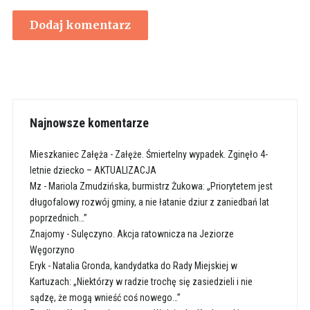
Najnowsze komentarze
Mieszkaniec Załęża
-
Załęże. Śmiertelny wypadek. Zginęło 4-
letnie dziecko – AKTUALIZACJA
Mz
-
Mariola Zmudzińska, burmistrz Żukowa: „Priorytetem jest
długofalowy rozwój gminy, a nie łatanie dziur z zaniedbań lat
poprzednich…”
Znajomy
-
Sulęczyno. Akcja ratownicza na Jeziorze
Węgorzyno
Eryk
-
Natalia Gronda, kandydatka do Rady Miejskiej w
Kartuzach: „Niektórzy w radzie trochę się zasiedzieli i nie
sądzę, że mogą wnieść coś nowego…”