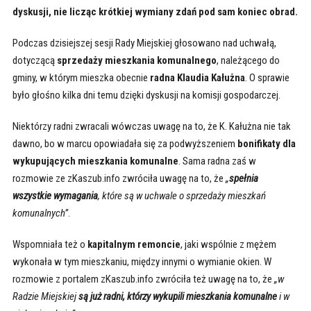
dyskusji, nie licząc krótkiej wymiany zdań pod sam koniec obrad.
Podczas dzisiejszej sesji Rady Miejskiej głosowano nad uchwałą,
dotyczącą
sprzedaży mieszkania komunalnego
, należącego do
gminy, w którym mieszka obecnie
radna Klaudia Kałużna
. O sprawie
było głośno kilka dni temu dzięki dyskusji na komisji gospodarczej.
Niektórzy radni zwracali wówczas uwagę na to, że K. Kałużna nie tak
dawno, bo w marcu opowiadała się za podwyższeniem
bonifikaty dla
wykupujących mieszkania komunalne
. Sama radna zaś w
rozmowie ze zKaszub.info zwróciła uwagę na to, że
„
spełnia
wszystkie wymagania
, które są w uchwale o sprzedaży mieszkań
komunalnych”
.
Wspomniała też o
kapitalnym remoncie
, jaki wspólnie z mężem
wykonała w tym mieszkaniu, między innymi o wymianie okien. W
rozmowie z portalem zKaszub.info zwróciła też uwagę na to, że
„w
Radzie Miejskiej
są już radni, którzy wykupili mieszkania komunalne
i w