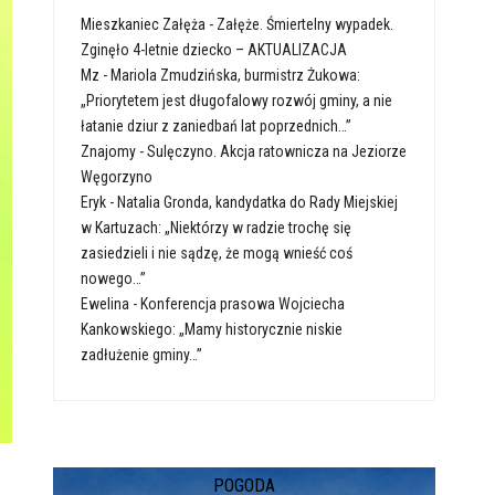
Mieszkaniec Załęża
-
Załęże. Śmiertelny wypadek.
Zginęło 4-letnie dziecko – AKTUALIZACJA
Mz
-
Mariola Zmudzińska, burmistrz Żukowa:
„Priorytetem jest długofalowy rozwój gminy, a nie
łatanie dziur z zaniedbań lat poprzednich…”
Znajomy
-
Sulęczyno. Akcja ratownicza na Jeziorze
Węgorzyno
Eryk
-
Natalia Gronda, kandydatka do Rady Miejskiej
w Kartuzach: „Niektórzy w radzie trochę się
zasiedzieli i nie sądzę, że mogą wnieść coś
nowego…”
Ewelina
-
Konferencja prasowa Wojciecha
Kankowskiego: „Mamy historycznie niskie
zadłużenie gminy…”
POGODA