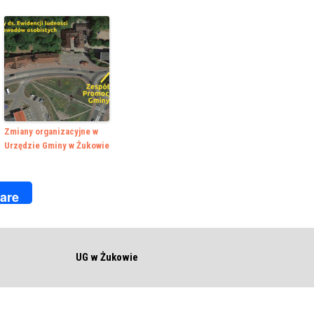
Zmiany organizacyjne w
Urzędzie Gminy w Żukowie
k
r
are
UG w Żukowie