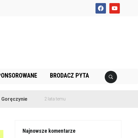
facebook
youtube
PONSOROWANE
BRODACZ PYTA
nie
2 lata temu
Najnowsze komentarze