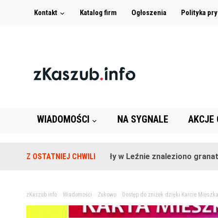
Kontakt
Katalog firm
Ogłoszenia
Polityka pr
WIADOMOŚCI
NA SYGNALE
AKCJE
Na terenie szkoły w Leźnie znaleziono granat!
Z OSTATNIEJ CHWILI
2
zKaszub.info
>
Wiadomości
>
Żukowo
>
Dostęp do zniżek dzięki Karcie Miesz