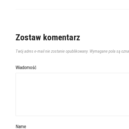
Zostaw komentarz
Twój adres e-mail nie zostanie opublikowany.
Wymagane pola są ozn
Wiadomość
Name