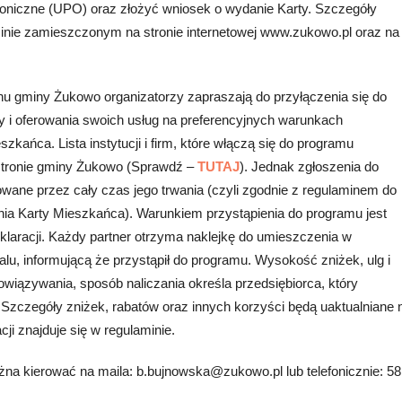
troniczne (UPO) oraz złożyć wniosek o wydanie Karty. Szczegóły
inie zamieszczonym na stronie internetowej www.zukowo.pl oraz na
nu gminy Żukowo organizatorzy zapraszają do przyłączenia się do
y i oferowania swoich usług na preferencyjnych warunkach
kańca. Lista instytucji i firm, które włączą się do programu
stronie gminy Żukowo (Sprawdź –
TUTAJ
). Jednak zgłoszenia do
ane przez cały czas jego trwania (czyli zgodnie z regulaminem do
ia Karty Mieszkańca). Warunkiem przystąpienia do programu jest
eklaracji. Każdy partner otrzyma naklejkę do umieszczenia w
lu, informującą że przystąpił do programu. Wysokość zniżek, ulg i
bowiązywania, sposób naliczania określa przedsiębiorca, który
 Szczegóły zniżek, rabatów oraz innych korzyści będą uaktualniane 
cji znajduje się w regulaminie.
na kierować na maila: b.bujnowska@zukowo.pl lub telefonicznie: 58