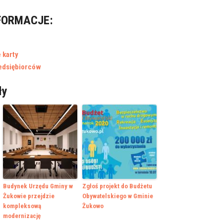
FORMACJE:
 karty
zedsiębiorców
ły
Budynek Urzędu Gminy w
Zgłoś projekt do Budżetu
Żukowie przejdzie
Obywatelskiego w Gminie
kompleksową
Żukowo
modernizację