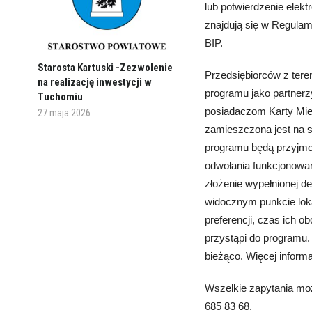
lub potwierdzenie elek
znajdują się w Regulam
BIP.
Starosta Kartuski -Zezwolenie
Przedsiębiorców z tere
na realizację inwestycji w
programu jako partnerz
Tuchomiu
posiadaczom Karty Miesz
27 maja 2026
zamieszczona jest na 
programu będą przyjmow
odwołania funkcjonowan
złożenie wypełnionej d
widocznym punkcie loka
preferencji, czas ich o
przystąpi do programu.
bieżąco. Więcej informa
Wszelkie zapytania moż
685 83 68.