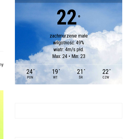
22
°
zachmurzenie małe
wilgotność: 49%
wiatr: 4m/s płd.
Max: 24 • Min: 23
ny
24
19
21
22
°
°
°
°
PON
WT
ŚR
CZW