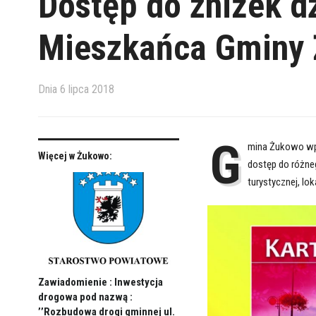
Dostęp do zniżek dz
Mieszkańca Gminy
Dnia
6 lipca 2018
G
mina Żukowo wpr
Więcej w Żukowo:
dostęp do różneg
turystycznej, lo
Zawiadomienie : Inwestycja
drogowa pod nazwą :
’’Rozbudowa drogi gminnej ul.