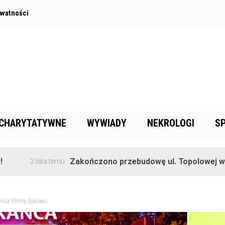
ywatności
 CHARYTATYWNE
WYWIADY
NEKROLOGI
S
Zakończono przebudowę ul. Topolowej w Goręczy
 lata temu
kańca Gminy Żukowo